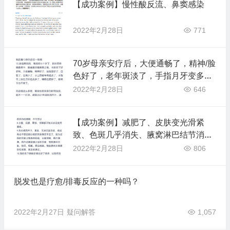
【成功案例】慢性酸反流、鼻窦感染
2022年2月28日
771
70岁母亲安疗后，大便通畅了，精神/脸
色好了，老年斑淡了，手指月牙变多
了，睡眠更好了，膝关节不疼了
2022年2月28日
646
【成功案例】减肥了、皮肤变光滑紧
致、色斑几乎消失、腋窝淋巴结节消
失、乳腺增生好转、膝盖不疼了、肠胃
2022年2月28日
806
功能好转、排宿便、寒凉体质逆转了、
身体轻盈、右脑清晰、精力满满、心情
脱发也是疗愈/排毒反应的一种吗？
愉悦、舌下血管变淡、眼睛红血丝变
少、
2022年2月27日
疑问解答
1,057