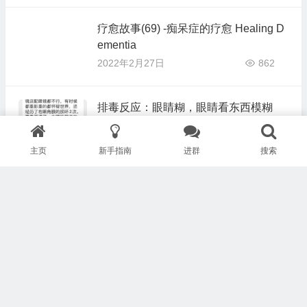
疗愈故事(69) -痴呆症的疗愈 Healing D
ementia
2022年2月27日
862
排毒反应：眼睛糊，眼睛看东西模糊
2022年2月27日
1,036
主页
新手指南
进群
搜索
健康陷阱、误区和迷思合集（一）- 水
果和蔬菜恐惧症（附音频）
2022年2月23日
970
为什么我的脸一直很红（脸红）？
2022年2月22日
1,019