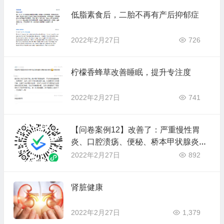
低脂素食后，二胎不再有产后抑郁症
2022年2月27日
726
柠檬香蜂草改善睡眠，提升专注度
2022年2月27日
741
【问卷案例12】改善了：严重慢性胃
炎、口腔溃疡、便秘、桥本甲状腺炎；
（排毒反应：水泄/长痘/口腔溃疡/长斑/
2022年2月27日
892
胃胀）
肾脏健康
2022年2月27日
1,379