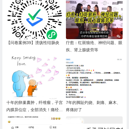
【问卷案例39】溃疡性结肠炎
疗愈：红斑狼疮、神经问题、眼
疾、肾上腺疲劳等
十年的卵巢囊肿，纤维瘤，子宫
7年的脚趾灼烧、刺痛、麻木、
内膜异位症，全部消失！痛经消
疼痛好了
失95%（排毒反应：月经不规
律，淋巴肿大，局部疼痛，排血