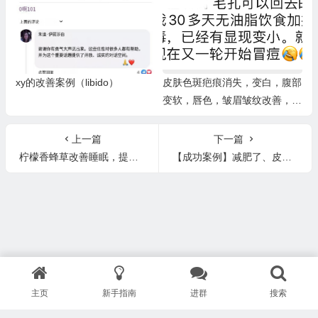
块等）
xy的改善案例（libido）
皮肤色斑疤痕消失，变白，腹部
变软，唇色，皱眉皱纹改善，毛
孔缩小
上一篇
下一篇
柠檬香蜂草改善睡眠，提升专注度
【成功案例】减肥了、皮肤变光滑紧致、色斑几乎消失、腋窝淋巴结节消失、乳腺增生好转、膝盖不疼了、肠胃功能好转、排宿便、寒凉体质逆转了、身体轻盈、右脑清晰、精力满满、心情愉悦、舌下血管变淡、眼睛红血丝变少、
主页
新手指南
进群
搜索