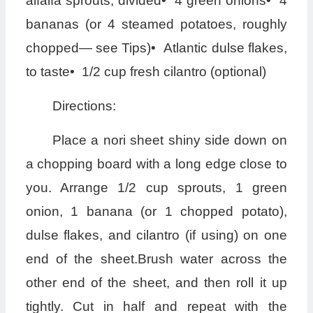
alfalfa sprouts, divided• 4 green onions• 4
bananas (or 4 steamed potatoes, roughly
chopped— see Tips)• Atlantic dulse flakes,
to taste• 1/2 cup fresh cilantro (optional)
Directions:
Place a nori sheet shiny side down on
a chopping board with a long edge close to
you. Arrange 1/2 cup sprouts, 1 green
onion, 1 banana (or 1 chopped potato),
dulse flakes, and cilantro (if using) on one
end of the sheet.Brush water across the
other end of the sheet, and then roll it up
tightly. Cut in half and repeat with the