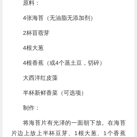
原料：
4张海苔（无油脂无添加剂）
2杯苜蓿芽
4根大葱
4根香蕉（或4个蒸土豆，切碎）
大西洋红皮藻
半杯新鲜香菜（可选项）
制作：
将海苔片有光泽的一面朝下放。在海苔
片边上放上半杯豆芽、1根大葱、1个香蕉