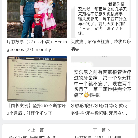
疗愈故事（27）- 不孕症 Healin
头皮痛，肩颈脊柱痛，带状孢疹
g Stories (27) Infertility
消失
【团长案例】坚持369不断循环
牙敏感/酸疼/牙疮/缝隙/牙黄/牙
9个月后，肝硬化消失了
疼/肿痛/牙神经紧张/牙周炎/蛀
牙的改善案例
上一篇
下一篇
净化·疗愈- 挽救被判截肢的腿、头晕头胀、脑血管堵塞的疗愈
疗愈故事（46）- 甲状腺问题和神经炎症的疗愈 Thyroid Pbs & Neurological Symptoms