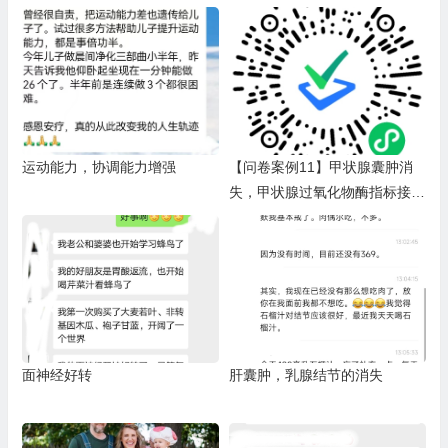
运动能力，协调能力增强
【问卷案例11】甲状腺囊肿消
失，甲状腺过氧化物酶指标接近
正常值。（排毒反应：麦粒肿，
口腔溃疡，唇疱疹，耳洞发炎，
嗑痰，鼻屎多，水泄，满脸痘，
头晕，手指刺痛，手臂红疹，尿
路感染，嘴唇/手背干燥，脱
发，忌口难受）
面神经好转
肝囊肿，乳腺结节的消失