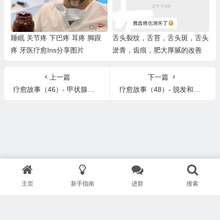
路感染，嘴唇/手背干燥，脱
发，忌口难受）
睡眠 关节疼 下巴疼 耳疼 脚跟
舌头裂纹，舌苔，舌头斑，舌头
疼 牙医疗愈Ins分享图片
淤青，齿痕，肥大厚腻的改善
上一篇
下一篇
疗愈故事（46）- 甲状腺问题和神经炎症的疗愈 Thyroid Pbs & Neurological Symptoms
疗愈故事（48）- 脱发和掉发的疗愈 Healing Hair Loss
主页
新手指南
进群
搜索