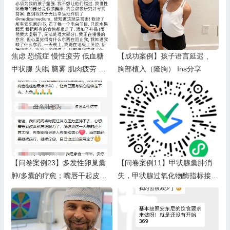
焦虑 恐慌症 慢性疲劳 低血糖
【成功案例】孩子语言延迟 、
甲状腺 失眠 脑雾 肌肉疲劳 光
胸部植入（隆胸） Ins分享
敏感 眩晕 头痛 Ins分享
【问卷案例23】多发性卵巢囊
【问卷案例11】甲状腺囊肿消
肿/多囊的疗愈；嘴唇干起皮好
失，甲状腺过氧化物酶指标接近
了；精神体力变好，手脚变勤快
正常值。（排毒反应：麦粒肿，
了；手指月牙变多了；紧张焦虑
口腔溃疡，唇疱疹，耳洞发炎，
变乐观开朗
嗑痰，鼻屎多，水泄，满脸痘，
头晕，手指刺痛，手臂红疹，尿