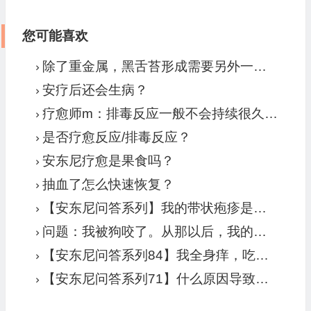
您可能喜欢
除了重金属，黑舌苔形成需要另外一个必要条件，那就是病毒
安疗后还会生病？
疗愈师m：排毒反应一般不会持续很久。一直没好的就是病症爆发。要当病症来处理。
是否疗愈反应/排毒反应？
安东尼疗愈是果食吗？
抽血了怎么快速恢复？
【安东尼问答系列】我的带状疱疹是排毒反应吗?
问题：我被狗咬了。从那以后，我的膝盖和腿部一直疼痛。还发生了一些其他事情，对此也原因不明。我的疼痛和其他症状有多少与狗咬有关？
【安东尼问答系列84】我全身痒，吃水果后更严重，有人说痒和高草酸或食物过敏有关。请问你怎么看？
【安东尼问答系列71】什么原因导致酒糟鼻、面部和脚部潮红吗？以及慢性唇疱疹？