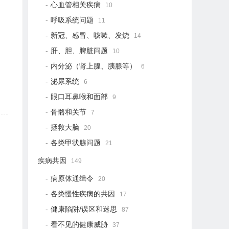
心血管相关疾病
10
呼吸系统问题
11
新冠、感冒、咳嗽、发烧
14
肝、胆、脾脏问题
10
内分泌（肾上腺、胰腺等）
6
泌尿系统
6
眼口耳鼻喉和面部
9
骨骼和关节
7
拯救大脑
20
各类甲状腺问题
21
疾病共因
149
病原体通缉令
20
各类慢性疾病的共因
17
健康陷阱/误区和迷思
87
看不见的健康威胁
37