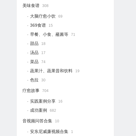
美味食谱
308
大脑疗愈小饮
69
369食谱
15
早餐、小食、蘸酱等
71
甜品
18
汤品
17
菜品
74
蔬果汁、蔬果昔和饮料
19
色拉
30
疗愈故事
704
实践案例分享
16
成功案例
682
音视频问答合集
10
安东尼威廉视频合集
1