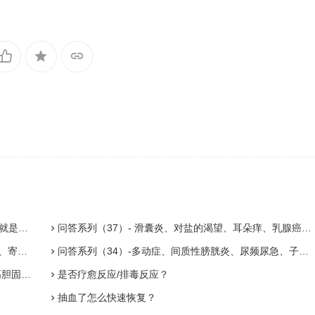
处理。
问答系列（37）- 滑囊炎、对盐的渴望、耳朵痒、乳腺癌、甲减、B12匮乏、缺铁、脂肪肝
期间饮食
问答系列（34）-多动症、间质性膀胱炎、尿频尿急、子宫内膜异位症、脱发、食物的精神和情绪疗愈力量
腺结石
是否疗愈反应/排毒反应？
抽血了怎么快速恢复？