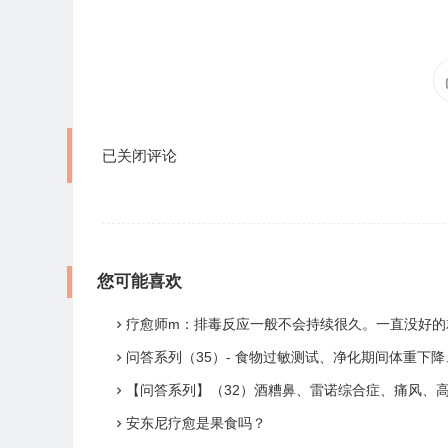
已关闭评论
您可能喜欢
疗愈师m：排毒反应一般不会持续很久。一直没好的就是病症爆发。要当病症来
问答系列（35）- 食物过敏测试、净化期间体重下降、寄生虫、念珠菌、疲劳、霉菌、旅行
【问答系列】（32）酒糟鼻、雷诺综合症、痛风、高胆固醇、扁桃
安东尼疗愈是果食吗？