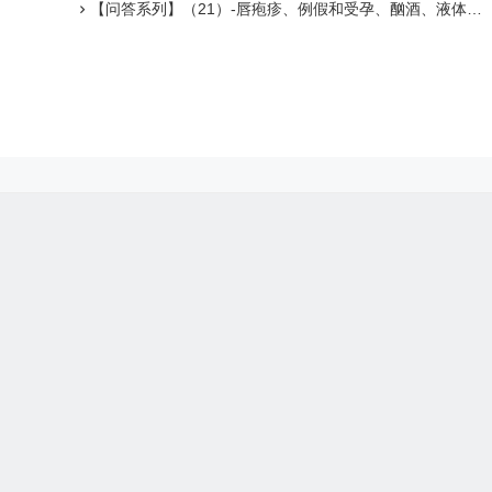
【问答系列】（21）-唇疱疹、例假和受孕、酗酒、液体滞留/浮肿、铁蛋白低和补铁