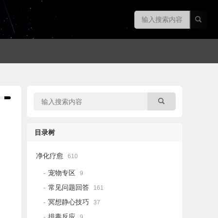
目录树
净化疗愈
610
宠物专区
9
常见问题回答
161
冥想静心技巧
37
排毒反应
9