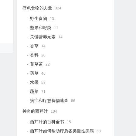
疗愈食物的力量
324
野生食物
13
坚果和籽类
11
关键营养元素
14
香草
14
香料
20
花草茶
22
药草
46
水果
58
蔬菜
71
病症和疗愈食物速查
86
神奇的西芹汁
104
西芹汁的百科全书
15
西芹汁如何帮助疗愈各类慢性疾病
68