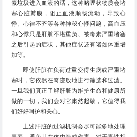
素垃圾进入血液的话，这种啫喱状物质会堵
塞心脏瓣膜，阻止血液顺畅流动，导致心
悸、心律不齐等各种神秘心悸问题，高血压
和心悸只是肝脏不堪重负、被毒素严重堵塞
之后引起的症状，其他症状还有诸如体重增
加等。
即使肝脏在负荷过重变得生病或严重堵
塞时，它依然在奇迹般地进行筛选和过滤。
一旦我们真正了解肝脏为维护生命和健康所
做的一切，我们会对它肃然起敬，它值得我
们好好呵护和关心。
上述肝脏的过滤机制会尽可能多地处理
毒素，避免其在体内造成伤害。对于毒性相