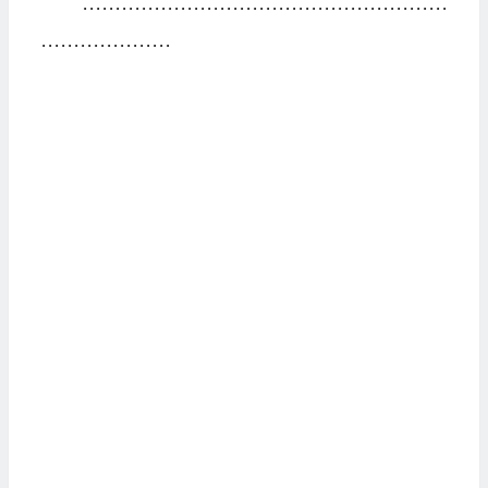
························································
····················