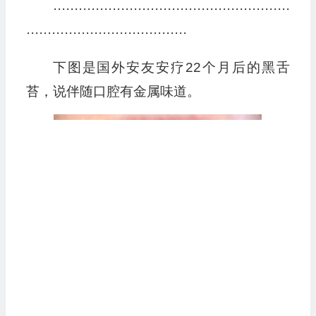
························································
······································
下图是国外安友安疗22个月后的黑舌
苔，说伴随口腔有金属味道。