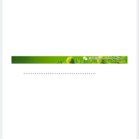
·······································