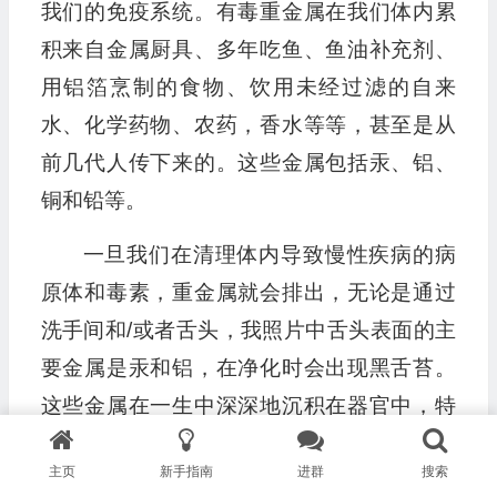
我们的免疫系统。有毒重金属在我们体内累
积来自金属厨具、多年吃鱼、鱼油补充剂、
用铝箔烹制的食物、饮用未经过滤的自来
水、化学药物、农药，香水等等，甚至是从
前几代人传下来的。这些金属包括汞、铝、
铜和铅等。
一旦我们在清理体内导致慢性疾病的病
原体和毒素，重金属就会排出，无论是通过
洗手间和/或者舌头，我照片中舌头表面的主
要金属是汞和铝，在净化时会出现黑舌苔。
这些金属在一生中深深地沉积在器官中，特
别是在大脑和肝脏中，导致无数的症状，例
主页
新手指南
进群
搜索
如记忆力减退、脑雾、疲劳、抑郁或消化道