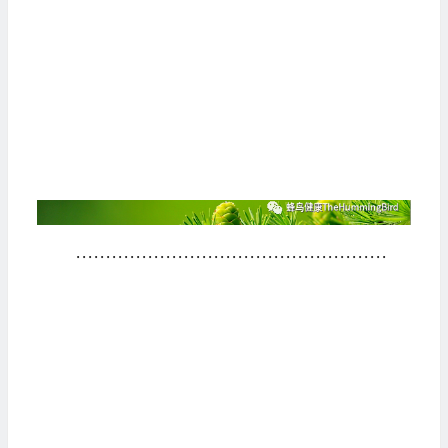
····················································