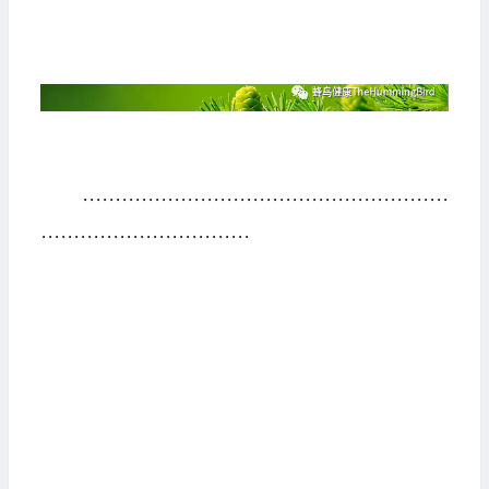
························································
································