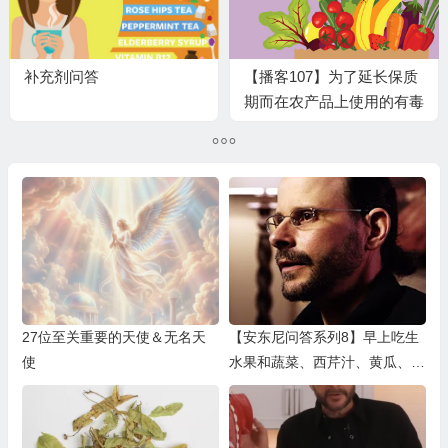
补充剂问答
【播客107】为了延长保质
期而在农产品上使用的有毒
蜡、防腐剂和化学品——食
物浪费问题
27位至关重要的天使＆无名天
【安东尼问答系列8】早上吃生
使
水果和蔬菜、西芹汁、黄瓜、柠
檬水后，感觉早上有点虚弱，没
有精力怎么办？