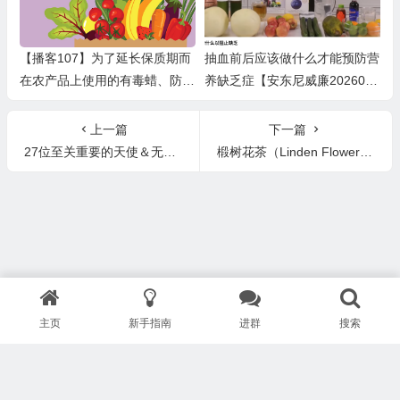
【播客107】为了延长保质期而
抽血前后应该做什么才能预防营
在农产品上使用的有毒蜡、防腐
养缺乏症【安东尼威廉2026013
剂和化学品——食物浪费问题
0直播翻译】
上一篇
下一篇
27位至关重要的天使＆无名天使
椴树花茶（Linden Flower Tea）/菩提花
主页
新手指南
进群
搜索