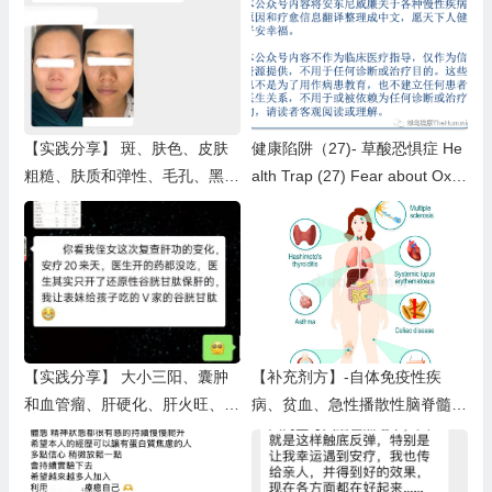
【实践分享】 斑、肤色、皮肤
健康陷阱（27)- 草酸恐惧症 He
粗糙、肤质和弹性、毛孔、黑
alth Trap (27) Fear about Oxal
头、皱纹、胎记、皮屑（四）
ates
【实践分享】 大小三阳、囊肿
【补充剂方】-自体免疫性疾
和血管瘤、肝硬化、肝火旺、肝
病、贫血、急性播散性脑脊髓
酶、脂肪肝、胆结石、胆囊炎、
炎、艾迪生氏病（肾上腺皮质功
疼痛（一）
能衰竭症）