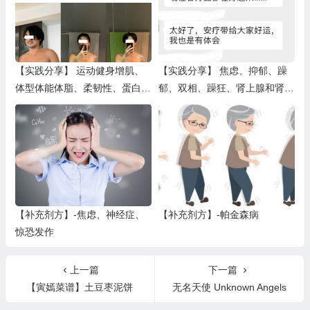
【实践分享】 运动健身增肌、
【实践分享】 焦虑、抑郁、躁
体型体能体脂、柔韧性、蛋白
郁、双相、躁狂、肾上腺和肾上
质、肌肉、马甲线、体力和耐力
腺素、多动症（一）
（二）
【补充剂方】-焦虑、神经症、
【补充剂方】-帕金森病
惊恐发作
上一篇
下一篇
【寅嫣菜谱】土豆枣泥饼
无名天使 Unknown Angels