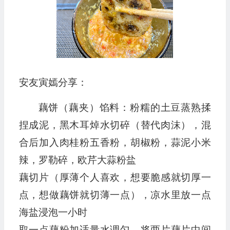
安友寅嫣分享：
藕饼（藕夹）馅料：粉糯的土豆蒸熟揉
捏成泥，黑木耳焯水切碎（替代肉沫），混
合后加入肉桂粉五香粉，胡椒粉，蒜泥小米
辣，罗勒碎，欧芹大蒜粉盐
藕切片（厚薄个人喜欢，想要脆感就切厚一
点，想做藕饼就切薄一点），凉水里放一点
海盐浸泡一小时
取一点藕粉加适量水调匀，将两片藕片中间