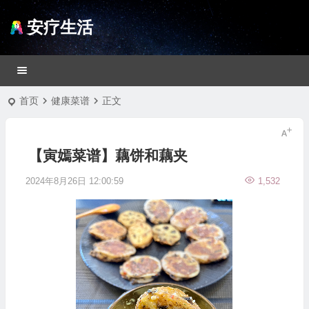
安疗生活
首页
健康菜谱
正文
【寅嫣菜谱】藕饼和藕夹
2024年8月26日 12:00:59
1,532