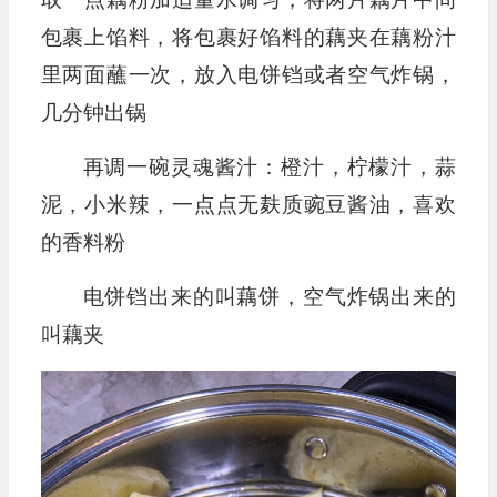
包裹上馅料，将包裹好馅料的藕夹在藕粉汁
里两面蘸一次，放入电饼铛或者空气炸锅，
几分钟出锅
再调一碗灵魂酱汁：橙汁，柠檬汁，蒜
泥，小米辣，一点点无麸质豌豆酱油，喜欢
的香料粉
电饼铛出来的叫藕饼，空气炸锅出来的
叫藕夹