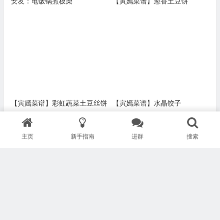
安友：电饭锅煮板栗
【寅嫣菜谱】葱香土豆饼
【寅嫣菜谱】彩虹蔬菜土豆丝饼
【寅嫣菜谱】水晶饺子
主页
新手指南
进群
搜索
【寅嫣菜谱】豌豆黄/豌豆凉粉
苹果粥 Apple porridge