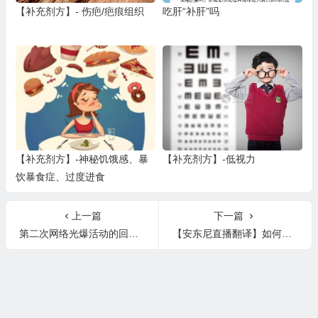
【补充剂方】- 伤疤/疤痕组织
吃肝“补肝”吗
【补充剂方】-神秘饥饿感、暴
【补充剂方】-低视力
饮暴食症、过度进食
上一篇
下一篇
第二次网络光爆活动的回顾和讨论
【安东尼直播翻译】如何应对净化＆排毒