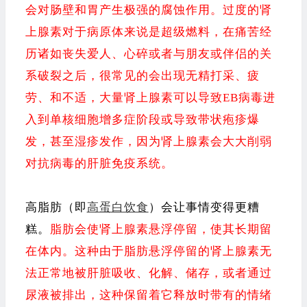
会对肠壁和胃产生极强的腐蚀作用。过度
的肾
上腺素对于病原体来说是超级燃料，在痛苦经
历诸如丧失爱人、心碎或者与朋友或伴侣的关
系破裂之后，很常见的会出现无精打采、疲
劳、和不适，大量肾上腺素可以导致EB病毒进
入到单核细胞增多症阶段或导致带状疱疹爆
发，甚至湿疹发作，因为肾上腺素会大大削弱
对抗病毒的肝脏免疫系统。
高脂肪（即
高蛋白饮食
）会让事情变得更糟
糕。
脂肪会使肾上腺素悬浮停留，使其长期留
在体内。
这种由于脂肪悬浮停留的肾上腺素无
法正常地被肝脏吸收、化解、储存，或者通过
尿液被排出，这种保留着它释放时带有的情绪