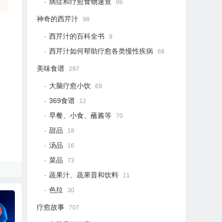
病症和疗愈食物速查
86
神奇的西芹汁
98
西芹汁的百科全书
9
西芹汁如何帮助疗愈各类慢性疾病
68
美味食谱
297
大脑疗愈小饮
69
369食谱
12
早餐、小食、蘸酱等
70
甜品
18
汤品
16
菜品
73
蔬果汁、蔬果昔和饮料
11
色拉
30
疗愈故事
707