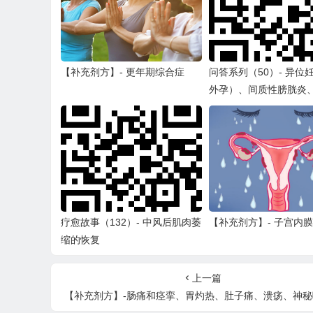
【补充剂方】- 更年期综合症
问答系列（50）- 异位
外孕）、间质性膀胱炎
膜异位症、食用油选择
碍（焦尿症、氪吡咯尿
色障碍）
疗愈故事（132）- 中风后肌肉萎
【补充剂方】- 子宫内
缩的恢复
上一篇
【补充剂方】-肠痛和痉挛、胃灼热、肚子痛、溃疡、神秘呕吐、神秘恶心、蠕动问题、寄