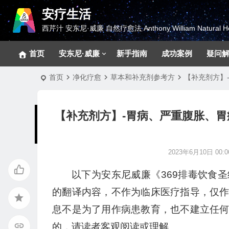
安疗生活
西芹汁 安东尼·威廉 自然疗愈法 Anthony William Natural He
首页
安东尼·威廉
新手指南
成功案例
疑问
首页
净化疗愈
草本和补充剂参考方
【补充剂方】
【补充剂方】-胃病、严重腹胀、
2023年6月10日 00:0
以下为安东尼威廉《369排毒饮食
的翻译内容，不作为临床医疗指导，仅
息不是为了用作病患教育，也不建立任
的，请读者客观阅读或理解。