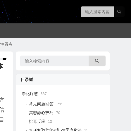
疫性胃炎
体
目录树
净化疗愈
687
方
常见问题回答
156
信
冥想静心技巧
70
目
排毒反应
13
369净化疗愈法和28天净化法
15