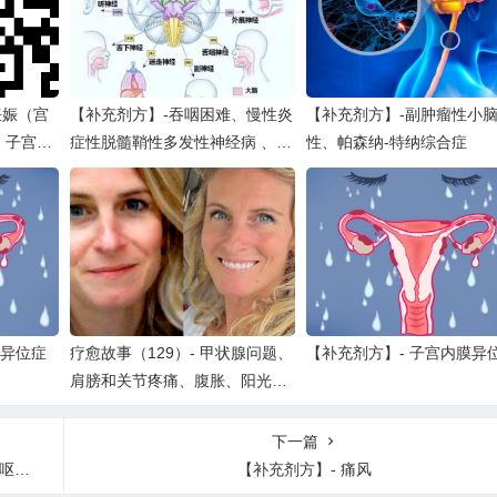
妊娠（宫
【补充剂方】-吞咽困难、慢性炎
【补充剂方】-副肿瘤性小
、子宫内
症性脱髓鞘性多发性神经病 、德
性、帕森纳-特纳综合症
、吡咯障
维克病（视神经脊髓炎）
症或淡紫
膜异位症
疗愈故事（129）- 甲状腺问题、
【补充剂方】- 子宫内膜异
肩膀和关节疼痛、腹胀、阳光过
敏、唇疱疹等
下一篇
生虫
【补充剂方】- 痛风