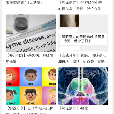
缅甸咖喱“面”（无麸质）
【补充剂方】-非神经性心悸、
心律失常、房颤、异位心跳
【补充剂方】-莱姆病、神经性
【实践分享】 青筋、动脉硬化
莱姆病
和斑块、脑梗、心血管、雷诺、
体位心动过速、带状疱疹（一）
【实践分享】 孩子和成人的脾
【补充剂方】-脑瘫