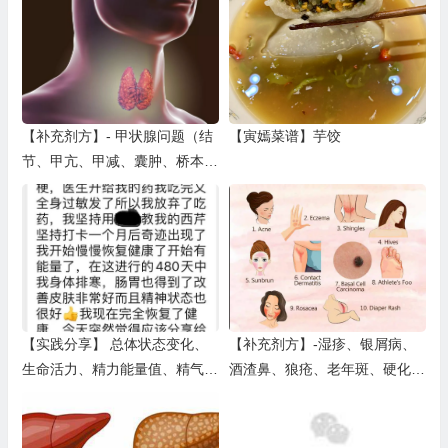
【补充剂方】- 甲状腺问题（结
【寅嫣菜谱】芋饺
节、甲亢、甲减、囊肿、桥本、
（弥漫性）甲状腺炎、甲状腺癌
【实践分享】 总体状态变化、
【补充剂方】-湿疹、银屑病、
生命活力、精力能量值、精气
酒渣鼻、狼疮、老年斑、硬化性
神、气色、脸色、心态等的变化
苔藓、硬皮病、白癜风、皮炎、
（三）
角化病