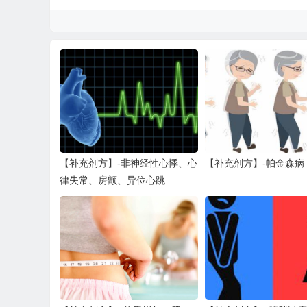
【补充剂方】-非神经性心悸、心
【补充剂方】-帕金森病
律失常、房颤、异位心跳