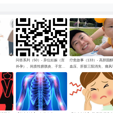
问答系列（50）- 异位妊娠（宫
疗愈故事（133）- 高胆固
外孕）、间质性膀胱炎、子宫内
血压、肝脏三阳消失、痛风
膜异位症、食用油选择、吡咯障
疗愈
碍（焦尿症、氪吡咯尿症或淡紫
色障碍）