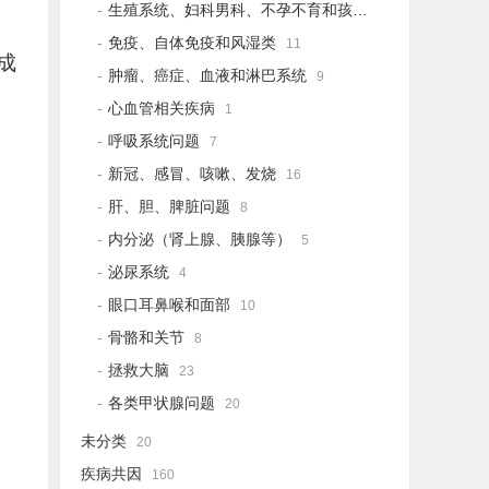
生殖系统、妇科男科、不孕不育和孩子健康
21
免疫、自体免疫和风湿类
11
成
肿瘤、癌症、血液和淋巴系统
9
心血管相关疾病
1
呼吸系统问题
7
新冠、感冒、咳嗽、发烧
16
肝、胆、脾脏问题
8
内分泌（肾上腺、胰腺等）
5
泌尿系统
4
眼口耳鼻喉和面部
10
骨骼和关节
8
拯救大脑
23
各类甲状腺问题
20
未分类
20
疾病共因
160