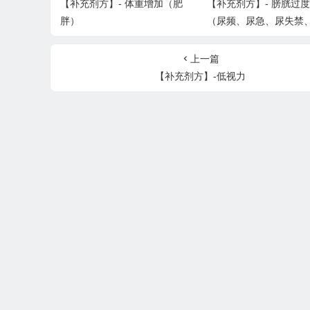
【补充剂方】- 体重增加（肥
【补充剂方】- 膀胱过
胖）
（尿频、尿急、尿失禁
上一篇
【补充剂方】-低视力