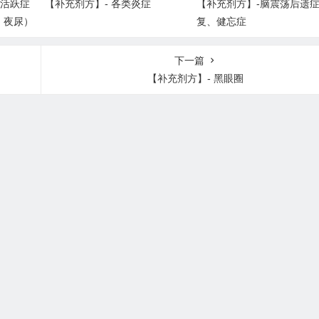
度活跃症
【补充剂方】- 各类炎症
【补充剂方】-脑震荡后遗
、夜尿）
复、健忘症
下一篇
【补充剂方】- 黑眼圈