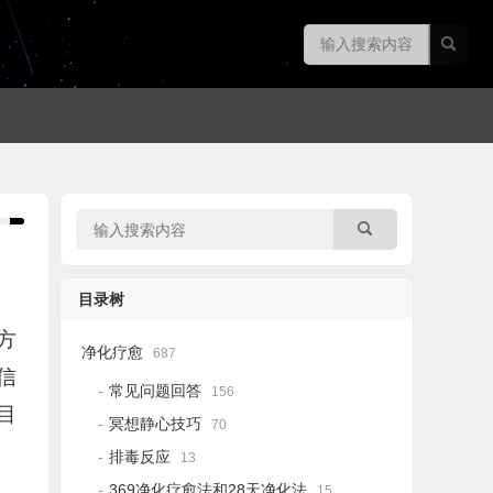
目录树
方
净化疗愈
687
信
常见问题回答
156
目
冥想静心技巧
70
排毒反应
13
369净化疗愈法和28天净化法
15