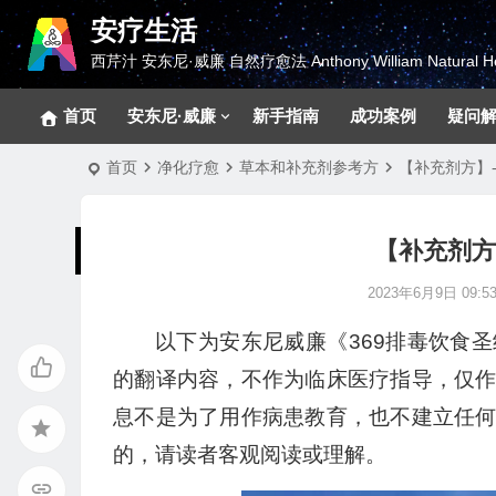
安疗生活
西芹汁 安东尼·威廉 自然疗愈法 Anthony William Natural He
首页
安东尼·威廉
新手指南
成功案例
疑问
首页
净化疗愈
草本和补充剂参考方
【补充剂方】
【补充剂方
2023年6月9日 09:53
以下为安东尼威廉《369排毒饮食
的翻译内容，不作为临床医疗指导，仅
息不是为了用作病患教育，也不建立任
的，请读者客观阅读或理解。