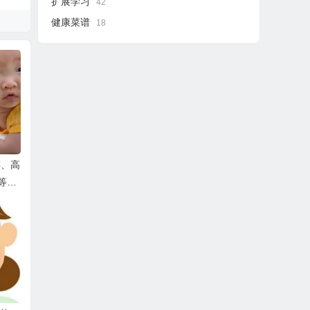
扩展学习
42
健康菜谱
18
醇、高
等的