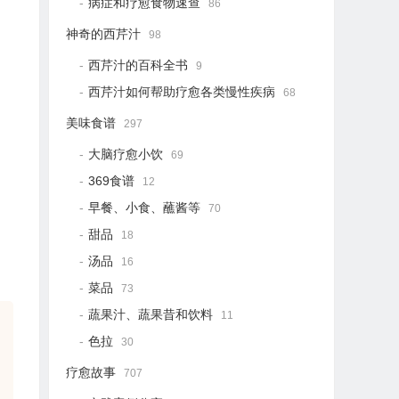
病症和疗愈食物速查
86
神奇的西芹汁
98
西芹汁的百科全书
9
西芹汁如何帮助疗愈各类慢性疾病
68
美味食谱
297
大脑疗愈小饮
69
369食谱
12
早餐、小食、蘸酱等
70
甜品
18
汤品
16
菜品
73
蔬果汁、蔬果昔和饮料
11
色拉
30
疗愈故事
707