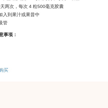
：每天两次，每次 4 粒500毫克胶囊
粉末加入到果汁或果昔中
 吸管
意事项：
购买