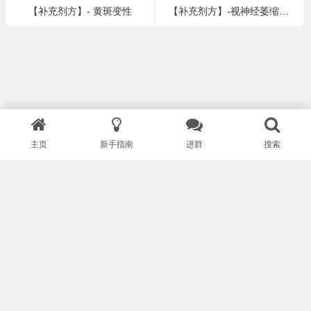
【补充剂方】- 黄斑变性
【补充剂方】-视神经萎缩、视神经炎、面部神经麻痹（暂时性）、帕森纳-特纳综合症、寄生虫
主页
新手指南
进群
搜索
版权所有 Copyright © 武汉安疗网络有限公司