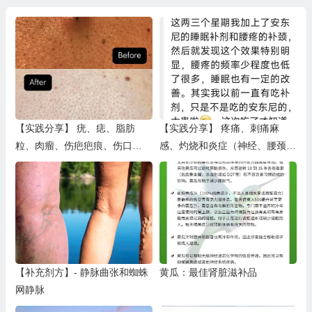
【实践分享】 疣、痣、脂肪
【实践分享】 疼痛、刺痛麻
粒、肉瘤、伤疤疤痕、伤口
感、灼烧和炎症（神经、腰颈
（二)
椎、肩背、关节、膝盖、腿脚足
筋膜腱鞘四
【补充剂方】- 静脉曲张和蜘蛛
黄瓜：最佳肾脏滋补品
网静脉