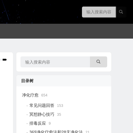
目录树
净化疗愈
654
常见问题回答
153
冥想静心技巧
35
排毒反应
9
369净化疗愈法和28天净化法
21