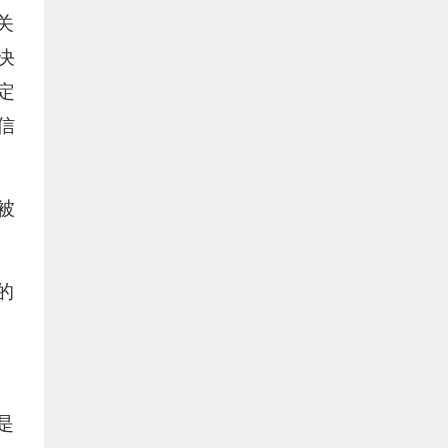
关
决
定
信
被
的
是