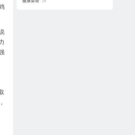
健康菜谱
18
鸡
说
力
强
取
，