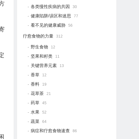
方
各类慢性疾病的共因
30
健康陷阱/误区和迷思
77
看不见的健康威胁
56
寄
疗愈食物的力量
312
野生食物
12
定
坚果和籽类
11
关键营养元素
13
香草
12
香料
19
花草茶
21
药草
45
水果
52
蔬菜
64
病症和疗愈食物速查
86
困