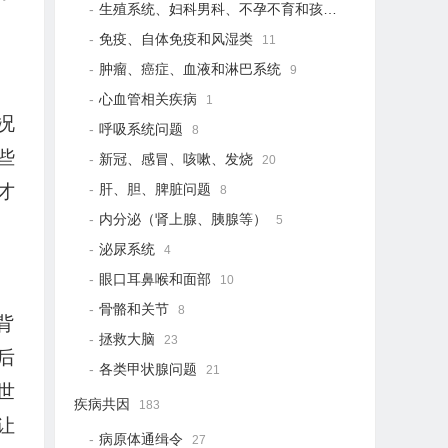
生殖系统、妇科男科、不孕不育和孩子健康
21
免疫、自体免疫和风湿类
11
肿瘤、癌症、血液和淋巴系统
9
心血管相关疾病
1
况
呼吸系统问题
8
些
新冠、感冒、咳嗽、发烧
20
肝、胆、脾脏问题
才
8
内分泌（肾上腺、胰腺等）
5
泌尿系统
4
眼口耳鼻喉和面部
10
骨骼和关节
8
背
拯救大脑
23
后
各类甲状腺问题
21
世
疾病共因
183
让
病原体通缉令
27