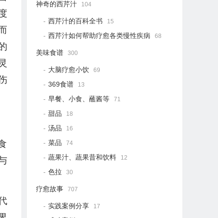
神奇的西芹汁
104
度
西芹汁的百科全书
15
而
西芹汁如何帮助疗愈各类慢性疾病
68
的
美味食谱
300
灵
大脑疗愈小饮
69
伤
369食谱
13
早餐、小食、蘸酱等
71
甜品
18
汤品
16
菜品
食
74
蔬果汁、蔬果昔和饮料
12
与
色拉
30
疗愈故事
707
代
实践案例分享
17
界