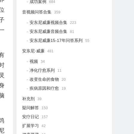
成功案例
684
位
音视频问答合集
359
子
安东尼威廉视频合集
223
一
安东尼威廉音频合集
81
安东尼威廉15-17年问答系列
55
安东尼·威廉
481
有
视频
34
时
净化疗愈系列
11
灵
改变生命的食物
20
身
疾病原因和疗愈
19
脑
补充剂
39
疑问解答
150
安疗日记
157
鸡
扩展学习
42
尼