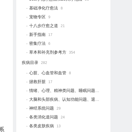
基础净化疗愈法
8
宠物专区
9
十八步疗愈之道
21
新手指南
17
密集疗法
6
草本和补充剂参考方
354
疾病目录
282
心脏、心血管和血管
8
拯救肝脏
17
情绪、心理、精神类问题、睡眠问题
19
大脑和头部疾病、认知功能问题、退行性疾病
15
神经系统问题
29
各类消化道问题
24
各类皮肤疾病
13
系