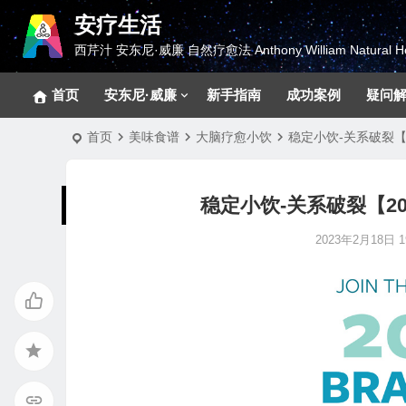
安疗生活
西芹汁 安东尼·威廉 自然疗愈法 Anthony William Natural He
首页
安东尼·威廉
新手指南
成功案例
疑问
首页
美味食谱
大脑疗愈小饮
稳定小饮-关系破裂【
稳定小饮-关系破裂【2
2023年2月18日 19