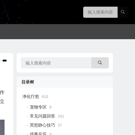
目录树
作
净化疗愈
610
立
宠物专区
9
常见问题回答
161
冥想静心技巧
37
排毒反应
9