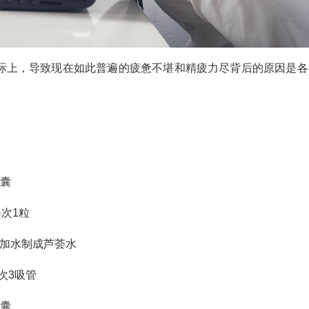
际上，导致现在如此普遍的疲惫不堪和精疲力尽背后的原因是各
胶囊
每次1粒
）加水制成芦荟水
每次3吸管
胶囊