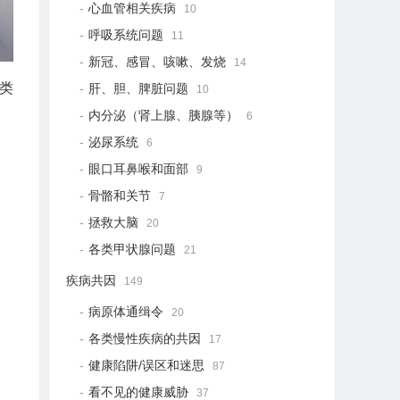
心血管相关疾病
10
呼吸系统问题
11
新冠、感冒、咳嗽、发烧
14
类
肝、胆、脾脏问题
10
内分泌（肾上腺、胰腺等）
6
泌尿系统
6
眼口耳鼻喉和面部
9
骨骼和关节
7
拯救大脑
20
各类甲状腺问题
21
疾病共因
149
病原体通缉令
20
各类慢性疾病的共因
17
健康陷阱/误区和迷思
87
看不见的健康威胁
37