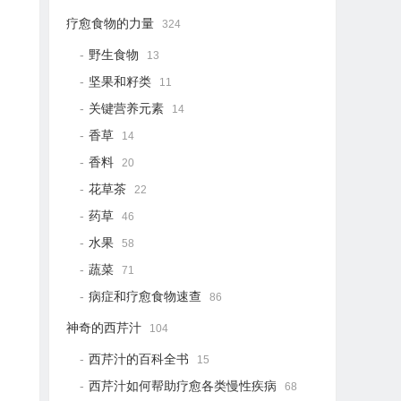
疗愈食物的力量
324
野生食物
13
坚果和籽类
11
关键营养元素
14
香草
14
香料
20
花草茶
22
药草
46
水果
58
蔬菜
71
病症和疗愈食物速查
86
神奇的西芹汁
104
西芹汁的百科全书
15
西芹汁如何帮助疗愈各类慢性疾病
68