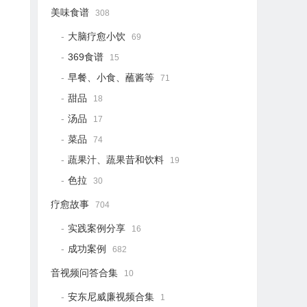
美味食谱
308
大脑疗愈小饮
69
369食谱
15
早餐、小食、蘸酱等
71
甜品
18
汤品
17
菜品
74
蔬果汁、蔬果昔和饮料
19
色拉
30
疗愈故事
704
实践案例分享
16
成功案例
682
音视频问答合集
10
安东尼威廉视频合集
1