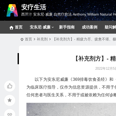
安疗生活
西芹汁 安东尼·威廉 自然疗愈法 Anthony William Natural He
首页
安东尼·威廉
新手指南
成功案例
疑问
首页
补充剂
【补充剂方】- 精疲力尽、疲惫不堪、
【补充剂方】- 
2022年12月5日
以下为安东尼威廉《369排毒饮食圣经》
为临床医疗指导，仅作为信息资源提供，不用于
任何患者与医生关系，不用于或被依赖为任何诊