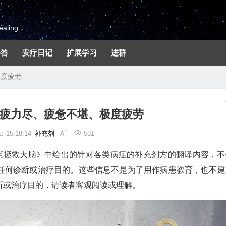
aling
解答
安疗日记
扩展学习
进群
极度疲劳
精疲力尽、疲惫不堪、极度疲劳
 15:18:14
补充剂
531
和《拯救大脑》中给出的针对各类病症的补充剂方的翻译内容，不
任何诊断或治疗目的。这些信息不是为了用作病患教育，也不建
断或治疗目的，请读者客观阅读或理解。