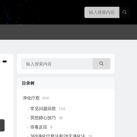
目录树
净化疗愈
604
常见问题回答
154
冥想静心技巧
36
排毒反应
9
369净化疗愈法和28天净化法
16