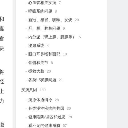
心血管相关疾病
7
。
呼吸系统问题
8
和
新冠、感冒、咳嗽、发烧
20
毒
肝、胆、脾脏问题
9
内分泌（肾上腺、胰腺等）
5
看
泌尿系统
4
要
眼口耳鼻喉和面部
10
骨骼和关节
8
拯救大脑
将
20
各类甲状腺问题
21
经
疾病共因
189
上
病原体通缉令
28
力
各类慢性疾病的共因
30
健康陷阱/误区和迷思
79
滋
看不见的健康威胁
57