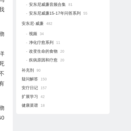
安东尼威廉音频合集
81
我
安东尼威廉15-17年问答系列
55
。
安东尼·威廉
482
物
视频
34
净化疗愈系列
11
改变生命的食物
20
洋
疾病原因和疗愈
20
死
补充剂
90
不
疑问解答
150
有
安疗日记
157
扩展学习
42
健康菜谱
18
物
0