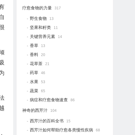
有
疗愈食物的力量
317
自
野生食物
13
很
坚果和籽类
11
关键营养元素
14
香草
13
倾
香料
20
吸
花草茶
21
为
药草
46
水果
53
蔬菜
65
法
病症和疗愈食物速查
86
越
神奇的西芹汁
104
西芹汁的百科全书
15
西芹汁如何帮助疗愈各类慢性疾病
68
，