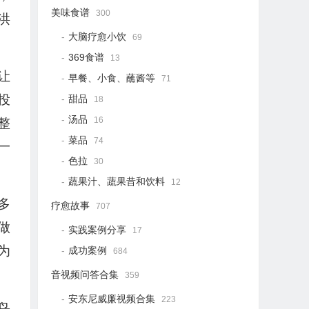
美味食谱
300
洪
大脑疗愈小饮
69
369食谱
13
让
早餐、小食、蘸酱等
71
投
甜品
18
汤品
16
整
菜品
74
一
色拉
30
蔬果汁、蔬果昔和饮料
12
多
疗愈故事
707
做
实践案例分享
17
为
成功案例
684
音视频问答合集
359
安东尼威廉视频合集
223
鸟