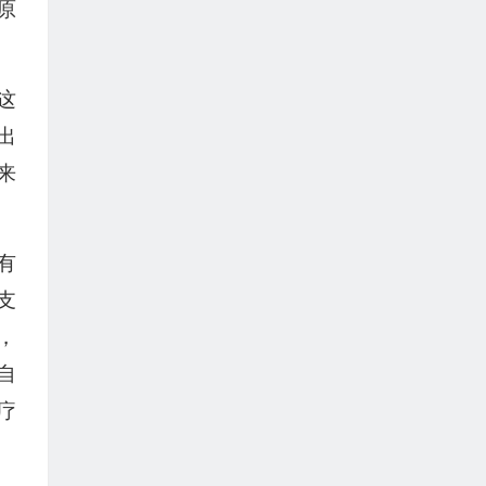
原
这
出
来
有
支
，
自
疗