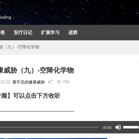
aling
解答
安疗日记
扩展学习
进群
胁（九）-空降化学物
康威胁（九）-空降化学物
33:25
看不见的健康威胁
758
音频】可以点击下方收听
—————————————
使
00:00
用