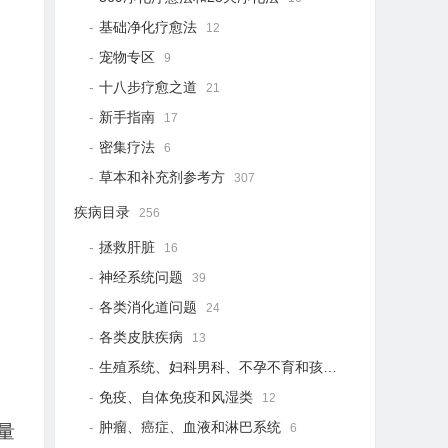
基础净化疗愈法
12
宠物专区
9
十八步疗愈之道
21
新手指南
17
密集疗法
6
草本和补充剂参考方
307
疾病目录
256
拯救肝脏
16
神经系统问题
39
各类消化道问题
24
各类皮肤疾病
13
生殖系统、妇科男科、不孕不育和孩子健康
21
免疫、自体免疫和风湿类
12
肿瘤、癌症、血液和淋巴系统
6
量