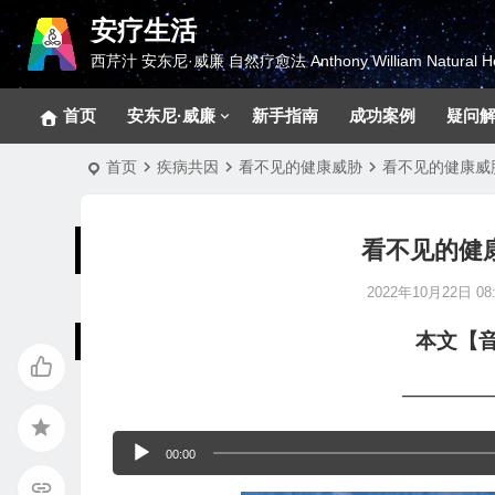
安疗生活
西芹汁 安东尼·威廉 自然疗愈法 Anthony William Natural He
首页
安东尼·威廉
新手指南
成功案例
疑问
首页
疾病共因
看不见的健康威胁
看不见的健康威
看不见的健
2022年10月22日 08:
本文【
————
音
00:00
频