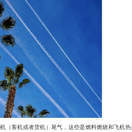
上
/
下
箭
头
键
来
增
高
或
降
低
音
量。
飞机（客机或者货机）尾气，这些是燃料燃烧和飞机热