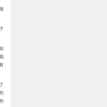
很
下
却
我
有
了
的
的