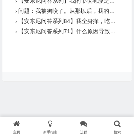
【安东尼问答系列】我的带状疱疹是排毒反应吗?
问题：我被狗咬了。从那以后，我的膝盖和腿部一直疼痛。还发生了一些其他事情，对此也原因不明。我的疼痛和其他症状有多少与狗咬有关？
【安东尼问答系列84】我全身痒，吃水果后更严重，有人说痒和高草酸或食物过敏有关。请问你怎么看？
【安东尼问答系列71】什么原因导致酒糟鼻、面部和脚部潮红吗？以及慢性唇疱疹？
主页
新手指南
进群
搜索