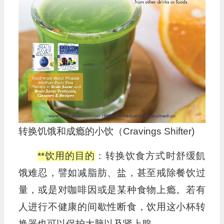
转换饥饿和成瘾的小饮（Cravings Shifter)
**饮用的目的
：转换饮食方式时舒缓飢
饿难忍，譬如减脂肪、盐，甚至戒除餐饮过
量，或是对咖啡因或是某种食物上瘾。若有
人进行不健康的间歇性断食，饮用这小杯转
换器也可以保护大脑以及肾上腺。