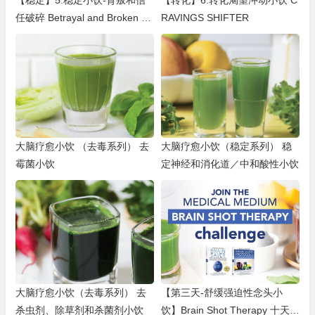
【稳定】5.稳定小饮-背叛和信
【转化】6.转化渴望冲动小饮 C
任破碎 Betrayal and Broken Tr
RAVINGS SHIFTER
ust
大脑疗愈小饮 （去毒系列） 去
大脑疗愈小饮（稳定系列） 稳
霉菌小饮
定神经和消化道／中和酸性小饮
大脑疗愈小饮（去毒系列） 去
【第三天-舒缓强迫性念头小
杀虫剂、除草剂和杀菌剂小饮
饮】Brain Shot Therapy 十天大