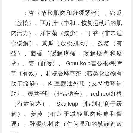
：杏（放松肌肉和舒缓紧张）、密瓜
（放松）、西芹汁（中和，恢复运动后的肌
肉活力）、洋甘菊（减少）、丁香（非常适
合缓解）、黄瓜（放松肌肉）、孜然（有
益）、茴香（缓解疼痛，缓解痉挛和痉
挛）、姜（舒缓）、 Gotu kola雷公根/积雪
草（有效）、柠檬香蜂草茶（萜类化合物有
助于缓解）、肉豆蔻油外用（支持循环辅
助）、覆盆子叶（非常适合）、red root红根
（有效解痉）、 Skullcap（特别有利于缓
解）、姜黄（有助于减轻肌肉疼痛和僵
硬）、野樱桃树皮（作为温和的镇静剂放