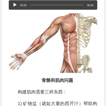
音
00:00
00:00
频
播
放
器
骨骼和肌肉问题
构建肌肉需要三样东西：
1) 矿物盐（诸如大量的西芹汁）帮助构