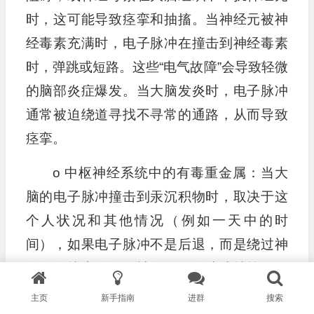
时，这可能导致痉挛和抽搐。当神经元被神
经毒素充满时，电子脉冲在撞击到神经毒素
时，弹跳或短路。这些“电气故障”会导致轻微
的脑部炎症爆发。当大脑发炎时，电子脉冲
通常被迫绕道寻找不寻常的通路，从而导致
痉挛。
o 中枢神经系统中的有毒重金属：当大
脑的电子脉冲撞击到汞沉积物时，取决于这
个人状况和其他情况（例如一天中的时
间），如果电子脉冲不是后退，而是绕过神
经组织撞击到另一神经元，会造成抽搐（因
为这不应该是它原本的路径）。如果这个人
主页
新手指南
进群
搜索