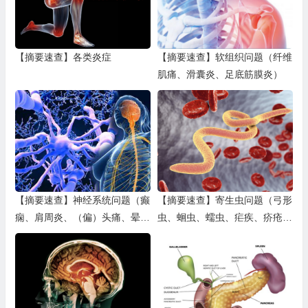
【摘要速查】各类炎症
【摘要速查】软组织问题（纤维
肌痛、滑囊炎、足底筋膜炎）
【摘要速查】神经系统问题（癫
【摘要速查】寄生虫问题（弓形
痫、肩周炎、（偏）头痛、晕
虫、蛔虫、蠕虫、疟疾、疥疮、
车、帕金森）
虱子）