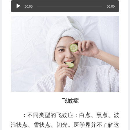
音
00:00
00:00
频
播
放
器
飞蚊症
：不同类型的飞蚊症：白点、黑点、波
浪状点、雪状点、闪光。医学界并不了解这