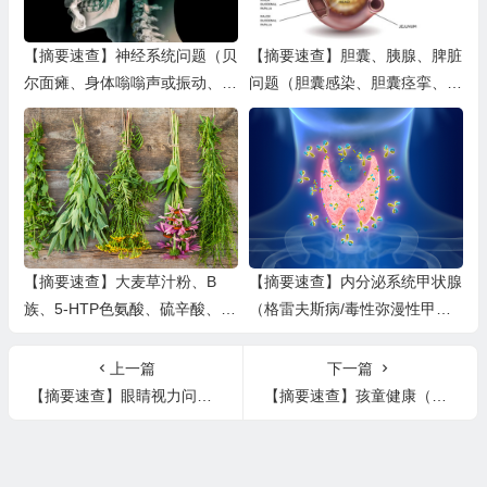
【摘要速查】神经系统问题（贝
【摘要速查】胆囊、胰腺、脾脏
尔面瘫、身体嗡嗡声或振动、脑
问题（胆囊感染、胆囊痉挛、胆
雾和困惑、腕管综合症、胸痛胸
结石、胰腺炎、脾脏肿大）
闷）
【摘要速查】大麦草汁粉、B
【摘要速查】内分泌系统甲状腺
族、5-HTP色氨酸、硫辛酸、黄
（格雷夫斯病/毒性弥漫性甲状
芪、墨角藻、猴头菇、狭缝芹
腺肿、甲亢、甲减、甲状旁腺问
题）
上一篇
下一篇
【摘要速查】眼睛视力问题（眼睛浮肿、视网膜病变、麦粒肿（针眼、睑腺炎）、弱视和夜盲症）
【摘要速查】孩童健康（哮喘、头痛、视力、反酸、水痘、流感流感、结肠炎、绞痛、出牙、烦躁不安