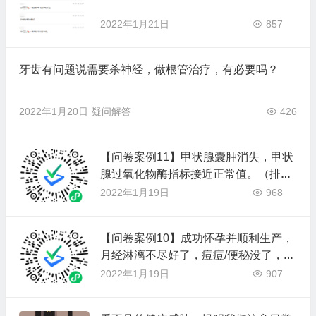
2022年1月21日
857
牙齿有问题说需要杀神经，做根管治疗，有必要吗？
2022年1月20日
疑问解答
426
【问卷案例11】甲状腺囊肿消失，甲状
腺过氧化物酶指标接近正常值。（排毒
反应：麦粒肿，口腔溃疡，唇疱疹，耳
2022年1月19日
968
洞发炎，嗑痰，鼻屎多，水泄，满脸
痘，头晕，手指刺痛，手臂红疹，尿路
【问卷案例10】成功怀孕并顺利生产，
感染，嘴唇/手背干燥，脱发，忌口难
月经淋漓不尽好了，痘痘/便秘没了，很
受）
少感冒了，心情变平和，遇事有力量面
2022年1月19日
907
对。（排毒反应：溃疡，牙疼，肚子难
受）