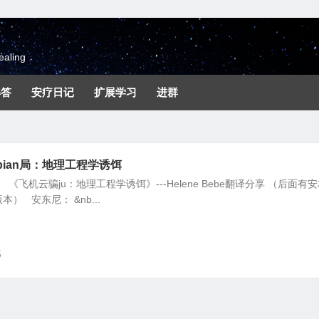
aling
解答
安疗日记
扩展学习
进群
pian局：地理工程学诱饵
6集 《飞机云骗ju：地理工程学诱饵》---Helene Bebe翻译分享 （后面有安
） 安东尼： &nb...
5