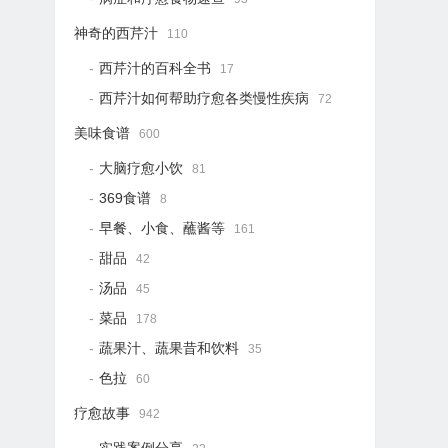
神奇的西芹汁
110
西芹汁的百科全书
17
西芹汁如何帮助疗愈各类慢性疾病
72
美味食谱
600
大脑疗愈小饮
81
369食谱
8
早餐、小食、蘸酱等
161
甜品
42
汤品
45
菜品
178
蔬果汁、蔬果昔和饮料
35
色拉
60
疗愈故事
942