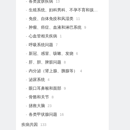
各类皮肤疾病
13
生殖系统、妇科男科、不孕不育和孩子健康
19
免疫、自体免疫和风湿类
11
肿瘤、癌症、血液和淋巴系统
9
心血管相关疾病
1
呼吸系统问题
7
新冠、感冒、咳嗽、发烧
6
肝、胆、脾脏问题
8
内分泌（肾上腺、胰腺等）
4
泌尿系统
4
眼口耳鼻喉和面部
9
骨骼和关节
8
拯救大脑
23
各类甲状腺问题
16
疾病共因
133