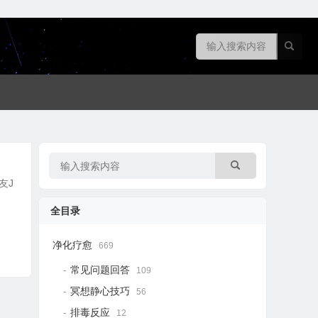
友J
全目录
净化疗愈
669
常见问题回答
109
冥想静心技巧
56
排毒反应
12