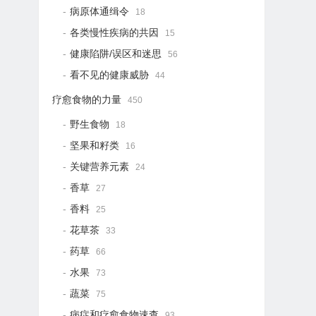
病原体通缉令
18
各类慢性疾病的共因
15
健康陷阱/误区和迷思
56
看不见的健康威胁
44
疗愈食物的力量
450
野生食物
18
坚果和籽类
16
关键营养元素
24
香草
27
香料
25
花草茶
33
药草
66
水果
73
蔬菜
75
病症和疗愈食物速查
93