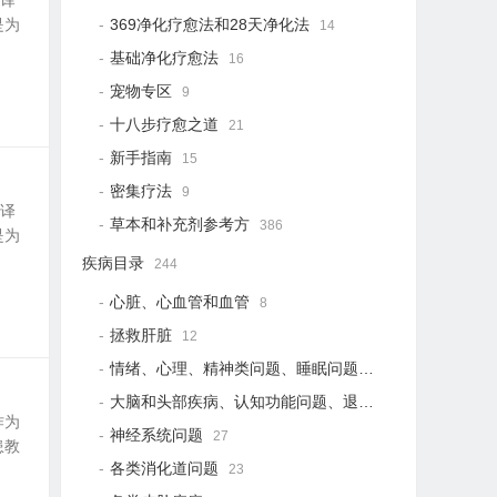
翻译
是为
369净化疗愈法和28天净化法
14
基础净化疗愈法
16
宠物专区
9
十八步疗愈之道
21
新手指南
15
密集疗法
9
翻译
草本和补充剂参考方
386
是为
疾病目录
244
心脏、心血管和血管
8
拯救肝脏
12
情绪、心理、精神类问题、睡眠问题
18
大脑和头部疾病、认知功能问题、退行性疾病
15
作为
神经系统问题
27
患教
各类消化道问题
23