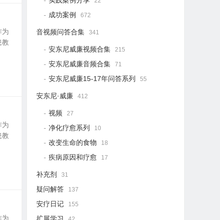
实践案例分享
22
成功案例
672
作为
音视频问答合集
341
患教
安东尼威廉视频合集
215
安东尼威廉音频合集
71
安东尼威廉15-17年问答系列
55
安东尼·威廉
412
视频
27
作为
净化疗愈系列
10
患教
改变生命的食物
18
疾病原因和疗愈
17
补充剂
31
疑问解答
137
安疗日记
155
作为
扩展学习
42