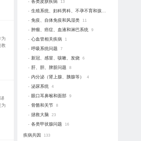
各类皮肤疾病
13
生殖系统、妇科男科、不孕不育和孩子健康
19
免疫、自体免疫和风湿类
11
肿瘤、癌症、血液和淋巴系统
9
作为
心血管相关疾病
1
患教
呼吸系统问题
7
新冠、感冒、咳嗽、发烧
6
肝、胆、脾脏问题
8
内分泌（肾上腺、胰腺等）
4
泌尿系统
4
眼口耳鼻喉和面部
9
翻译
是为
骨骼和关节
8
拯救大脑
23
各类甲状腺问题
16
疾病共因
133