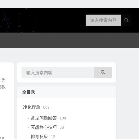
作为
患教
全目录
净化疗愈
669
常见问题回答
109
冥想静心技巧
56
排毒反应
12