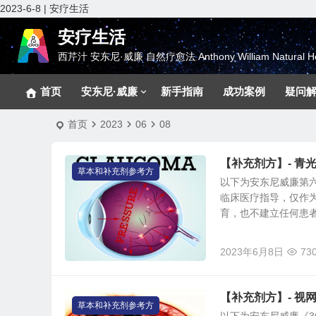
2023-6-8 | 安疗生活
安疗生活
西芹汁 安东尼·威廉 自然疗愈法 Anthony William Natural He
首页
安东尼·威廉
新手指南
成功案例
疑问
首页
2023
06
08
【补充剂方】- 青
草本和补充剂参考方
以下为安东尼威廉第
临床医疗指导，仅作
育，也不建立任何患者与
2023年6月8日
73
【补充剂方】- 
草本和补充剂参考方