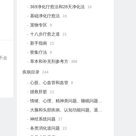
369净化疗愈法和28天净化法
14
基础净化疗愈法
16
宠物专区
9
十八步疗愈之道
21
新手指南
15
密集疗法
9
们不会
草本和补充剂参考方
386
疾病目录
244
心脏、心血管和血管
8
拯救肝脏
12
情绪、心理、精神类问题、睡眠问题
18
大脑和头部疾病、认知功能问题、退行性疾病
15
神经系统问题
27
各类消化道问题
23