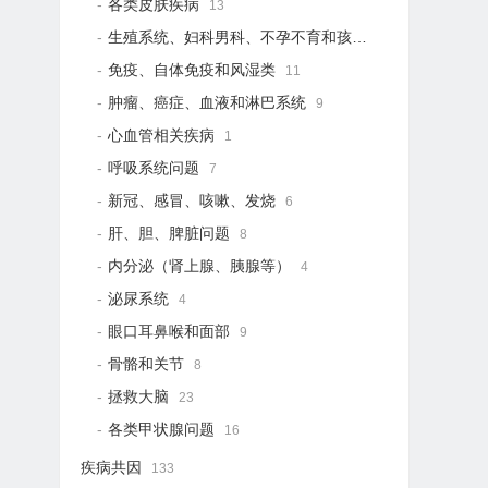
各类皮肤疾病
13
生殖系统、妇科男科、不孕不育和孩子健康
19
免疫、自体免疫和风湿类
11
肿瘤、癌症、血液和淋巴系统
9
心血管相关疾病
1
呼吸系统问题
7
新冠、感冒、咳嗽、发烧
6
肝、胆、脾脏问题
8
内分泌（肾上腺、胰腺等）
4
泌尿系统
4
眼口耳鼻喉和面部
9
骨骼和关节
8
拯救大脑
23
各类甲状腺问题
16
疾病共因
133