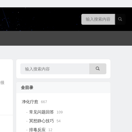
的很
全目录
净化疗愈
667
常见问题回答
109
冥想静心技巧
54
排毒反应
12