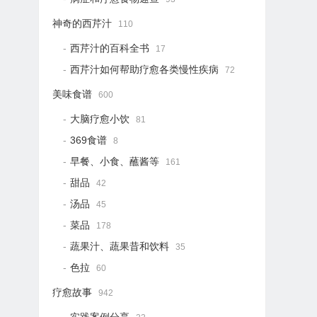
神奇的西芹汁
110
西芹汁的百科全书
17
西芹汁如何帮助疗愈各类慢性疾病
72
美味食谱
600
大脑疗愈小饮
81
369食谱
8
早餐、小食、蘸酱等
161
甜品
42
汤品
45
菜品
178
蔬果汁、蔬果昔和饮料
35
色拉
60
疗愈故事
942