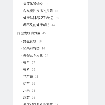
病原体通缉令
18
各类慢性疾病的共因
15
健康陷阱/误区和迷思
56
看不见的健康威胁
44
疗愈食物的力量
450
野生食物
18
坚果和籽类
16
关键营养元素
24
香草
27
香料
25
花草茶
33
药草
66
水果
73
蔬菜
75
病症和疗愈食物速查
93