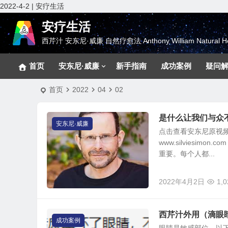
2022-4-2 | 安疗生活
安疗生活
西芹汁 安东尼·威廉 自然疗愈法 Anthony William Natural He
首页
安东尼·威廉
新手指南
成功案例
疑问
首页
2022
04
02
是什么让我们与众不同
安东尼·威廉
点击查看安东尼原视频
www.silviesi
重要。每个人都...
2022年4月2日
1,0
西芹汁外用（滴眼
成功案例