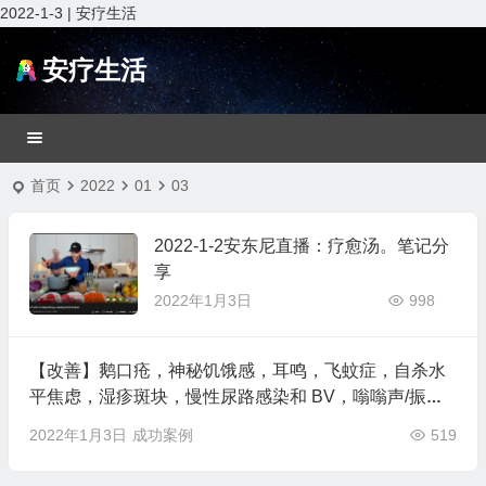
2022-1-3 | 安疗生活
安疗生活
首页
2022
01
03
2022-1-2安东尼直播：疗愈汤。笔记分
享
2022年1月3日
998
【改善】鹅口疮，神秘饥饿感，耳鸣，飞蚊症，自杀水
平焦虑，湿疹斑块，慢性尿路感染和 BV，嗡嗡声/振动
神经，蛀牙，记忆减退，麦粒肿，肌肉痉挛，心悸，睡
2022年1月3日
成功案例
519
眠瘫痪等的疗愈INS分享