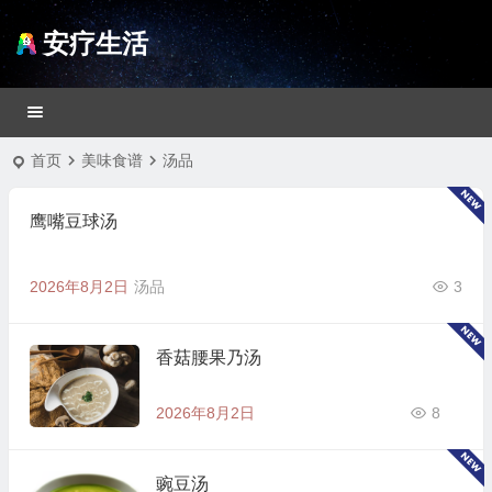
安疗生活
首页
美味食谱
汤品
鹰嘴豆球汤
2026年8月2日
汤品
3
香菇腰果乃汤
2026年8月2日
8
豌豆汤