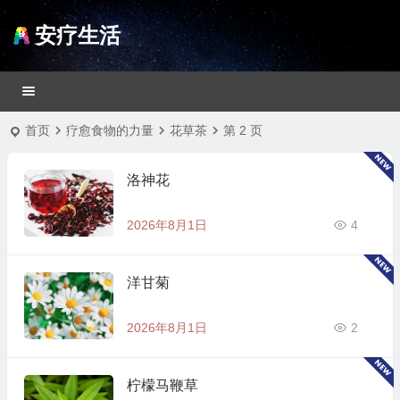
安疗生活
首页
疗愈食物的力量
花草茶
第 2 页
洛神花
2026年8月1日
4
洋甘菊
2026年8月1日
2
柠檬马鞭草