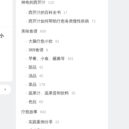
神奇的西芹汁
110
西芹汁的百科全书
17
西芹汁如何帮助疗愈各类慢性疾病
72
美味食谱
600
小
大脑疗愈小饮
81
369食谱
8
早餐、小食、蘸酱等
161
甜品
42
汤品
45
菜品
178
蔬果汁、蔬果昔和饮料
35
色拉
60
疗愈故事
942
实践案例分享
22