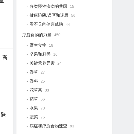
至
各类慢性疾病的共因
15
健康陷阱/误区和迷思
56
看不见的健康威胁
44
疗愈食物的力量
450
野生食物
18
坚果和籽类
16
、高
关键营养元素
24
香草
27
香料
25
花草茶
33
药草
66
水果
73
、狭
蔬菜
75
病症和疗愈食物速查
93