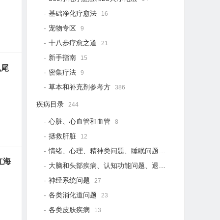
基础净化疗愈法
16
宠物专区
9
十八步疗愈之道
21
新手指南
15
鼠尾
密集疗法
9
草本和补充剂参考方
386
疾病目录
244
心脏、心血管和血管
8
拯救肝脏
12
情绪、心理、精神类问题、睡眠问题
18
红海
大脑和头部疾病、认知功能问题、退行性疾病
15
神经系统问题
27
各类消化道问题
23
各类皮肤疾病
13