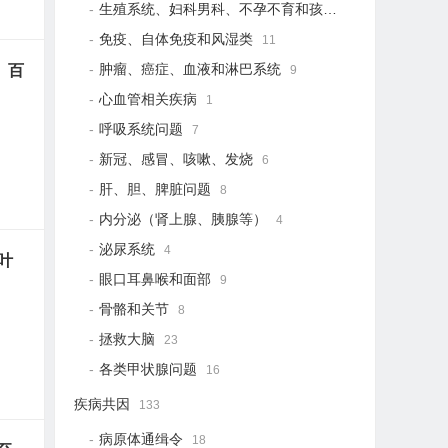
生殖系统、妇科男科、不孕不育和孩子健康
19
免疫、自体免疫和风湿类
11
肿瘤、癌症、血液和淋巴系统
、百
9
心血管相关疾病
1
呼吸系统问题
7
新冠、感冒、咳嗽、发烧
6
肝、胆、脾脏问题
8
内分泌（肾上腺、胰腺等）
4
泌尿系统
4
叶
眼口耳鼻喉和面部
9
骨骼和关节
8
拯救大脑
23
各类甲状腺问题
16
疾病共因
133
病原体通缉令
18