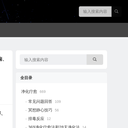
痫、
全目录
净化疗愈
669
常见问题回答
109
冥想静心技巧
56
醇、
排毒反应
12
369净化疗愈法和28天净化法
14