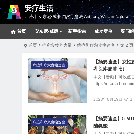
安疗生活
西芹汁 安东尼·威廉 自然疗愈法 Anthony William Natural He
首页
安东尼·威廉
新手指南
成功案例
疑问
首页
疗愈食物的力量
病症和疗愈食物速查
第 2 页
【摘要速查】女性
病症和疗愈食物速查
乳头疼痛肿胀）
本文【音频】可以点
https://media.hum
2023年5月19日
2
【摘要速查】5-M
病症和疗愈食物速查
酪氨酸
本文【音频】可以点