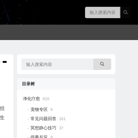
目录树
净化疗愈
610
但
宠物专区
9
生
常见问题回答
161
冥想静心技巧
37
排毒反应
9