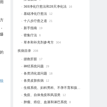
用
369净化疗愈法和28天净化法
16
基础净化疗愈法
12
汁方
十八步疗愈之道
21
，
新手指南
19
爆
密集疗法
6
草本和补充剂参考方
304
疾病目录
208
的
拯救肝脏
17
神经系统问题
29
各类消化道问题
18
各类皮肤疾病
狼
12
生殖系统、妇科男科、不孕不育和孩子健康
12
免疫、自体免疫和风湿类
12
肿瘤、癌症、血液和淋巴系统
8