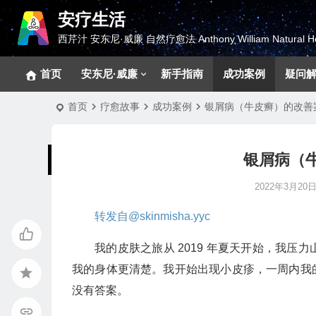
安疗生活
西芹汁 安东尼·威廉 自然疗愈法 Anthony William Natural He
首页
安东尼·威廉
新手指南
成功案例
疑问
首页
疗愈故事
成功案例
银屑病（牛皮癣）的改善案例
银屑病（牛
2022年3月20日 
转发自@skinmisha.yyc
我的皮肤之旅从 2019 年夏天开始，我
我的身体更清楚。我开始出现小皮疹，一周内我
没有答案。