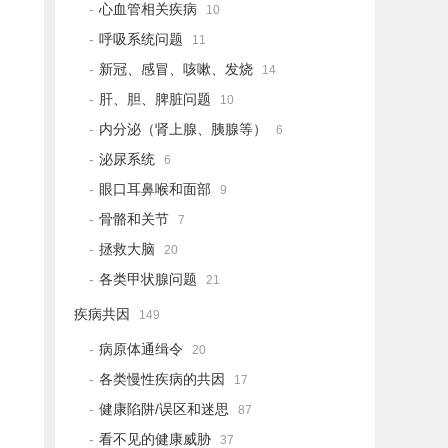
心血管相关疾病
10
呼吸系统问题
11
新冠、感冒、咳嗽、发烧
14
肝、胆、脾脏问题
10
内分泌（肾上腺、胰腺等）
6
泌尿系统
6
眼口耳鼻喉和面部
9
骨骼和关节
7
拯救大脑
20
各类甲状腺问题
21
疾病共因
149
病原体通缉令
20
各类慢性疾病的共因
17
健康陷阱/误区和迷思
87
看不见的健康威胁
37