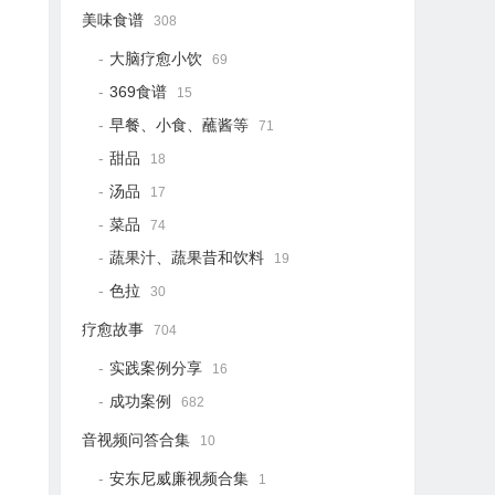
美味食谱
308
大脑疗愈小饮
69
369食谱
15
早餐、小食、蘸酱等
71
甜品
18
汤品
17
菜品
74
蔬果汁、蔬果昔和饮料
19
色拉
30
疗愈故事
704
实践案例分享
16
成功案例
682
音视频问答合集
10
安东尼威廉视频合集
1