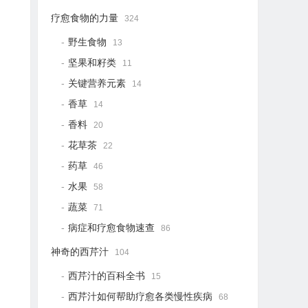
疗愈食物的力量
324
野生食物
13
坚果和籽类
11
关键营养元素
14
香草
14
香料
20
花草茶
22
药草
46
水果
58
蔬菜
71
病症和疗愈食物速查
86
神奇的西芹汁
104
西芹汁的百科全书
15
西芹汁如何帮助疗愈各类慢性疾病
68