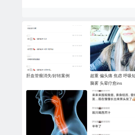
肝血管瘤消失/好转案例
超重 偏头痛 焦虑 呼吸
脑雾 头晕疗愈ins