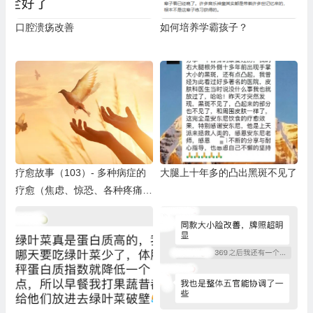
口腔溃疡改善
如何培养学霸孩子？
疗愈故事（103）- 多种病症的
大腿上十年多的凸出黑斑不见了
疗愈（焦虑、惊恐、各种疼痛、
尿路感染、失眠、囊肿、结节、
淋巴结肿大、卧床不起等）