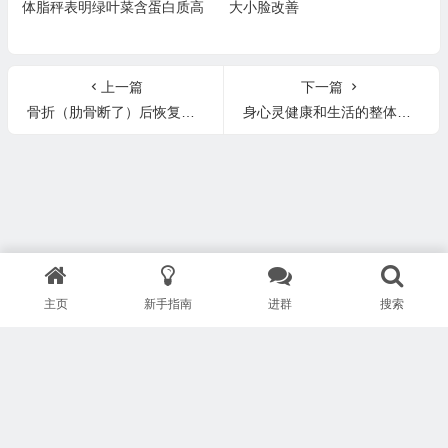
体脂秤表明绿叶菜含蛋白质高
大小脸改善
上一篇
下一篇
骨折（肋骨断了）后恢复的很快，血糖稳定了
身心灵健康和生活的整体平衡，是我们的热情和关注所在
主页
新手指南
进群
搜索