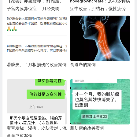
【改善】卵巢囊肿 、纤维瘤、
hovegrowncreate：从40多种病
子宫内膜异位症 、月经失调、
症中改善，胆结石，慢性疲劳、
胸部囊肿乳腺囊肿
肾上腺疲劳、高血压、低血氧、
动脉痉挛、心悸、肌肉痉挛、睡
眠呼吸暂停、失眠、病态肥胖、
子宫内膜异位症、多囊卵巢综合
症、肌瘤、纤维肌痛、椎间盘退
行性疾病、椎间盘突出、胰岛素
抵抗/糖尿病前期等等
滑膜炎、半月板损伤的改善案例
食道癌的案例
宝宝发烧，湿疹，皮肤溃烂，流
脂肪瘤的改善案例
鼻血疗愈案例