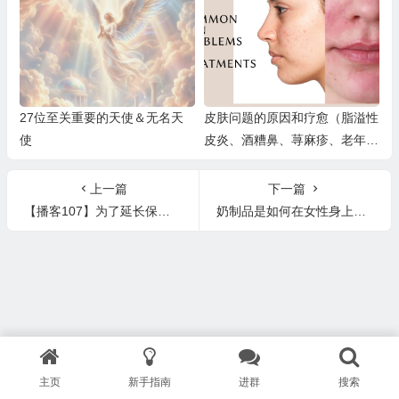
菜、紫甘蓝
27位至关重要的天使＆无名天
皮肤问题的原因和疗愈（脂溢性
使
皮炎、酒糟鼻、荨麻疹、老年
斑、硬皮病、硬化性苔藓、湿
疹、牛皮藓、狼疮、皮炎、蜂窝
上一篇
下一篇
织炎、光化性角化病）
【播客107】为了延长保质期而在农产品上使用的有毒蜡、防腐剂和化学品——食物浪费问题
奶制品是如何在女性身上让讨厌的胡子长出来的
主页
新手指南
进群
搜索