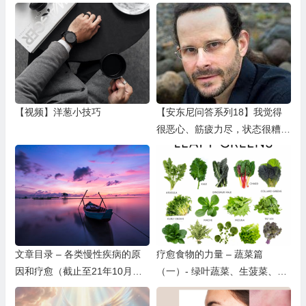
【视频】洋葱小技巧
【安东尼问答系列18】我觉得
很恶心、筋疲力尽，状态很糟
糕，手指麻，是EB病毒吗？
文章目录 – 各类慢性疾病的原
疗愈食物的力量 – 蔬菜篇
因和疗愈（截止至21年10月
（一）- 绿叶蔬菜、生菠菜、生
底）
菜、羽衣甘蓝、马齿苋、芥菜、
芽菜和微型蔬菜、西蓝花、花