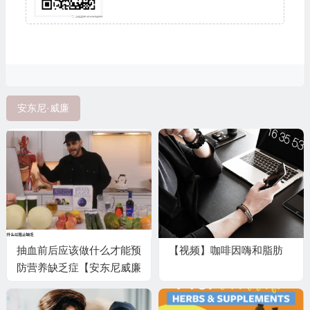
安东尼·威廉
抽血前后应该做什么才能预
【视频】咖啡因嗨和脂肪
防营养缺乏症【安东尼威廉
20260130直播翻译】