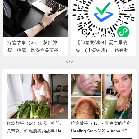
疗愈故事（35）- 脑部肿
【问卷案例29】蛋白尿消
瘤、狼疮、风湿性关节炎
失，(共济失调）走路有劲
Healing Story-Lupus, RA,
了，改善大号
Brain Tumors
疗愈故事（14）焦虑、抑郁、
疗愈故事（42）- 青春痘的疗愈
关节炎、纤维肌痛的故事 Heali
Healing Story(42) – Acne &Ski
ng Stories (14）Anxiety&Depre
n Conditions