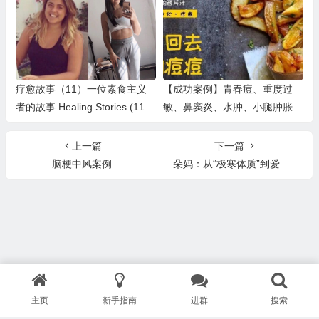
疗愈故事（11）一位素食主义
【成功案例】青春痘、重度过
者的故事 Healing Stories (11)
敏、鼻窦炎、水肿、小腿肿胀、
The Story of a Vegan
腹胀痛、脑雾、肝囊肿、飞蚊
症、窦性心律等
上一篇
下一篇
脑梗中风案例
朵妈：从“极寒体质”到爱上滑雪
主页
新手指南
进群
搜索