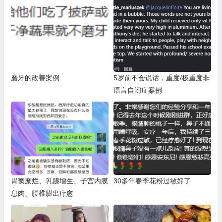
ssion
磨牙的改善案例
5岁前不会说话，重度/极重度非
语言自闭症案例
胃窦糜烂、乳腺增生、子宫内膜
30多年春季花粉过敏好了
息肉、腰椎膨出疗愈