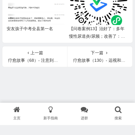
安友孩子中考全县第一名
【问卷案例13】治好了：多年
慢性尿道炎/尿频；改善了：胆
结石、痔疮；汗味变香，皮肤变
得滋润弹性光泽，更有活力，内
上一篇
下一篇
在更平和。（排毒反应：水泄）
疗愈故事（68）- 注意到并感恩进步 & 脑雾、甲减和过敏的疗愈
疗愈故事（130）- 远视和散光的疗愈
主页
新手指南
进群
搜索