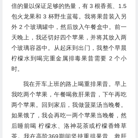
倍的量以保证足够的热量，有 3 根香蕉、1.5
包火龙果和 3 杯野生蓝莓。我将果昔装入另
外 2 个玻璃罐中，然后放入午餐盒中。前一
天晚上，我还切好四个苹果，并将其放入两
个玻璃容器中。从起床到出门，我整个早晨
柠檬水到喝完重金属排毒果昔需要 2 个小
时。
我在开车上班的路上喝重排果昔。早上
我吃两个苹果，午餐喝救肝果昔，下午再吃
两个苹果。回到家后，我做菠菜汤当晚餐。
如果饿了，我会再吃一两个苹果当晚餐，然
后睡前喝 柠檬水、洛神花茶或柠檬香蜂草
茶。我在高阶369期间坚持重排果昔、救肝