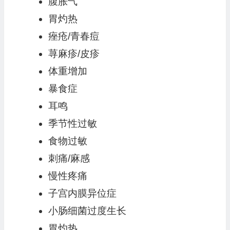
腹胀气
胃灼热
痤疮/青春痘
荨麻疹/皮疹
体重增加
暴食症
耳鸣
季节性过敏
食物过敏
刺痛/麻感
慢性疼痛
子宫内膜异位症
小肠细菌过度生长
胃灼热