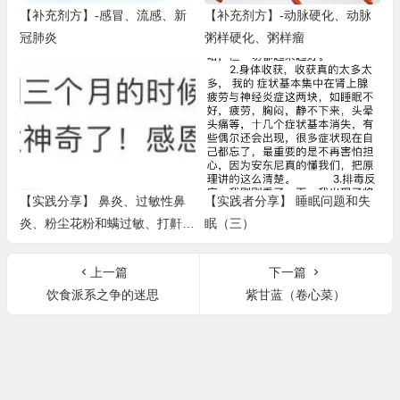
【补充剂方】-感冒、流感、新
【补充剂方】-动脉硬化、动脉
冠肺炎
粥样硬化、粥样瘤
【实践分享】 鼻炎、过敏性鼻
【实践者分享】 睡眠问题和失
炎、粉尘花粉和螨过敏、打鼾
眠（三）
（打呼噜）、呼吸不通畅、嗅觉
失灵（三）
上一篇
下一篇
饮食派系之争的迷思
紫甘蓝（卷心菜）