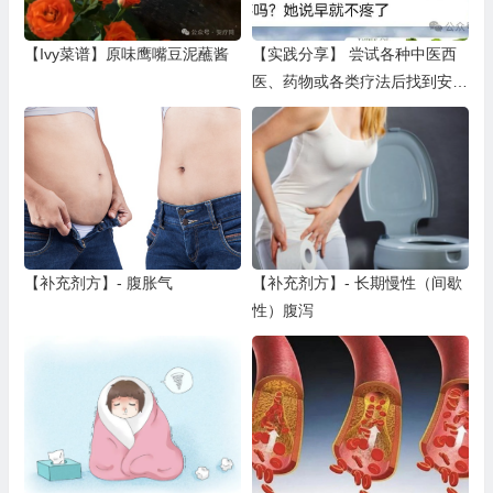
【Ivy菜谱】原味鹰嘴豆泥蘸酱
【实践分享】 尝试各种中医西
医、药物或各类疗法后找到安东
尼威廉信息（二）
【补充剂方】- 腹胀气
【补充剂方】- 长期慢性（间歇
性）腹泻