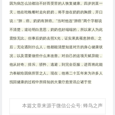
因为病怎么治都治不好而受苦的人恢复健康。四岁的某一
天，他在吃晚餐时走向奶奶，将手放在奶奶的胸膛，开口
说：“肺．癌。奶奶有肺癌。”当时他连“肺癌”两个字都说
不清楚，遑论明白意思，奶奶也好端端的，所以家人为此
震惊无比。但事后奶奶去照X光，证实果真罹患肺癌。之
后，无论遇到什么人，他都能清楚知道对方的身心健康状
况，以及需要做些什么来改善。对自己的这项天赋异能，
他从好奇、排斥、骄矜、逃避，到完全臣服，进而将此能
力奉献给因病所苦之人。现在，他将二十五年来为许多人
找回健康的过程中所得知的大量疗愈资讯公诸于世
本篇文章来源于微信公众号: 蜂鸟之声