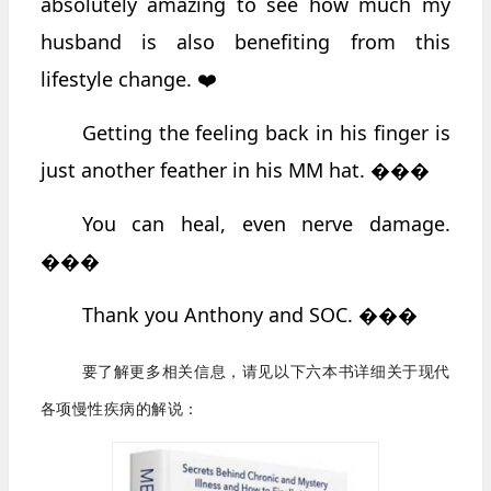
absolutely amazing to see how much my
husband is also benefiting from this
lifestyle change.
❤️
Getting the feeling back in his finger is
just another feather in his MM hat.
���
You can heal, even nerve damage.
���
Thank you Anthony and SOC.
���
要了解更多相关信息，请见以下六本书详细关于现代
各项慢性疾病的解说：