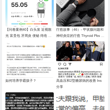
【问卷案例40】白头发 近视散
疗愈故事（46）- 甲状腺问题和
光 富贵包 牙周炎 便秘 痔疮 减
神经炎症的疗愈 Thyroid Pbs &
重20斤 长高
Neurological Symptoms
如何培养学霸孩子？
高血压和2型糖尿病的改善 Ins
分享