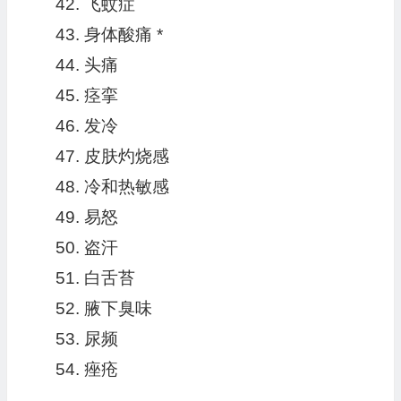
飞蚊症
身体酸痛 *
头痛
痉挛
发冷
皮肤灼烧感
冷和热敏感
易怒
盗汗
白舌苔
腋下臭味
尿频
痤疮