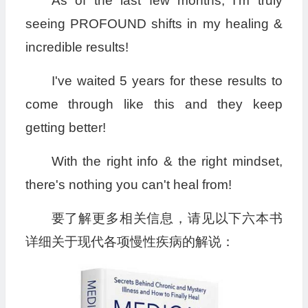
As of the last few months, I'm truly
seeing PROFOUND shifts in my healing &
incredible results!
I've waited 5 years for these results to
come through like this and they keep
getting better!
With the right info & the right mindset,
there's nothing you can't heal from!
要了解更多相关信息，请见以下六本书
详细关于现代各项慢性疾病的解说：