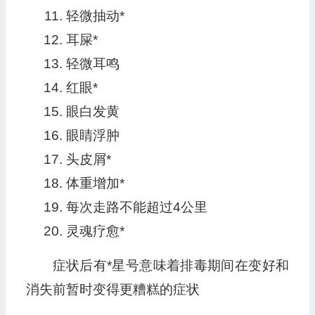
轻微抽动*
耳屎*
轻微耳鸣
红眼*
眼白发黄
眼睛浮肿
头皮屑*
体重增加*
每次走路不能超过4公里
灵魂疗愈*
症状后有*星号意味着排毒期间在变好和
消失前暂时变得更糟糕的症状