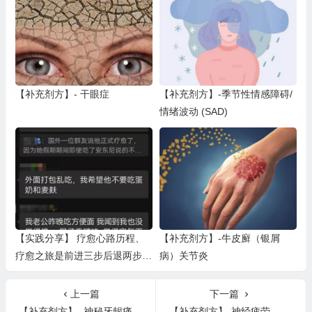
【补充剂方】- 干眼症
【补充剂方】-季节性情感障碍/
情绪波动 (SAD)
【实践分享】 疗愈心路历程、
【补充剂方】-牛皮廯（银屑
疗愈之旅是前进三步后退两步的
病）关节炎
过程（一）
上一篇
下一篇
【补充剂方】- 神秘牙龈痛、下巴疼痛、腰痛、颈部疼痛、神经痛、枕骨神经痛
【补充剂方】-神经疲劳、全身劳累不耐受症、病毒感染疲劳