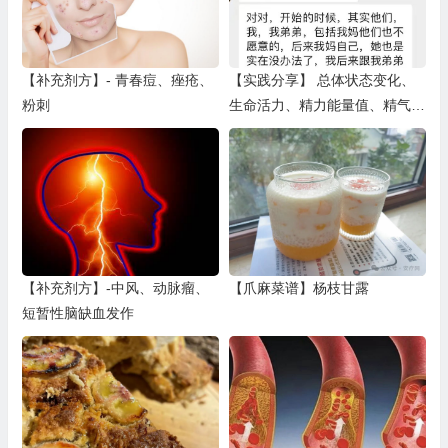
【补充剂方】- 青春痘、痤疮、
【实践分享】 总体状态变化、
粉刺
生命活力、精力能量值、精气
神、气色、脸色、心态等的变化
（四）
【补充剂方】-中风、动脉瘤、
【爪麻菜谱】杨枝甘露
短暂性脑缺血发作