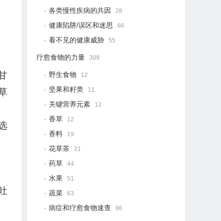
各类慢性疾病的共因
28
健康陷阱/误区和迷思
66
看不见的健康威胁
55
疗愈食物的力量
309
甘
野生食物
12
坚果和籽类
11
草
关键营养元素
12
香草
12
选
香料
19
花草茶
21
药草
44
水果
51
吐
蔬菜
63
病症和疗愈食物速查
86