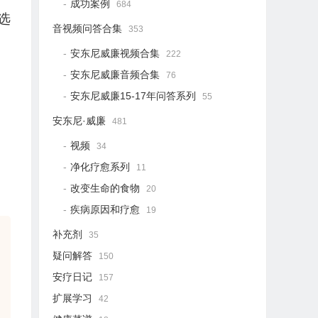
成功案例
684
选
音视频问答合集
353
安东尼威廉视频合集
222
安东尼威廉音频合集
76
安东尼威廉15-17年问答系列
55
安东尼·威廉
481
视频
34
净化疗愈系列
11
改变生命的食物
20
疾病原因和疗愈
19
补充剂
35
疑问解答
150
安疗日记
157
扩展学习
42