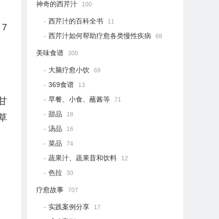
神奇的西芹汁
100
西芹汁的百科全书
11
7
西芹汁如何帮助疗愈各类慢性疾病
68
美味食谱
300
大脑疗愈小饮
69
369食谱
13
早餐、小食、蘸酱等
甘
71
甜品
18
草
汤品
16
菜品
74
蔬果汁、蔬果昔和饮料
12
色拉
30
疗愈故事
707
实践案例分享
17