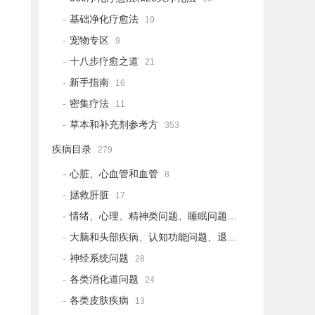
基础净化疗愈法
19
宠物专区
9
十八步疗愈之道
21
新手指南
16
密集疗法
11
草本和补充剂参考方
353
疾病目录
279
心脏、心血管和血管
8
拯救肝脏
17
情绪、心理、精神类问题、睡眠问题
18
大脑和头部疾病、认知功能问题、退行性疾病
15
神经系统问题
28
各类消化道问题
24
各类皮肤疾病
13