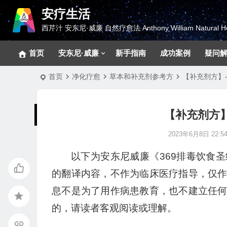
安疗生活
西芹汁 安东尼·威廉 自然疗愈法 Anthony William Natural He
首页
安东尼·威廉
新手指南
成功案例
疑问
首页
净化疗愈
草本和补充剂参考方
【补充剂方】
【补充剂方】
2023年6月8日 22:54
以下为安东尼威廉《369排毒饮食
的翻译内容，不作为临床医疗指导，仅
息不是为了用作病患教育，也不建立任
的，请读者客观阅读或理解。