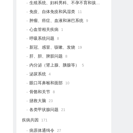
生殖系统、妇科男科、不孕不育和孩子健康
21
免疫、自体免疫和风湿类
11
肿瘤、癌症、血液和淋巴系统
9
心血管相关疾病
1
呼吸系统问题
8
新冠、感冒、咳嗽、发烧
19
肝、胆、脾脏问题
8
内分泌（肾上腺、胰腺等）
5
泌尿系统
4
眼口耳鼻喉和面部
10
骨骼和关节
8
拯救大脑
23
各类甲状腺问题
21
疾病共因
171
病原体通缉令
27