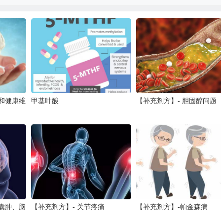
和健康维
甲基叶酸
【补充剂方】- 胆固醇问题
囊肿、脑
【补充剂方】- 关节疼痛
【补充剂方】-帕金森病