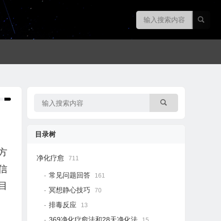
目录树
方
净化疗愈
711
信
常见问题回答
161
目
冥想静心技巧
70
排毒反应
13
369净化疗愈法和28天净化法
15