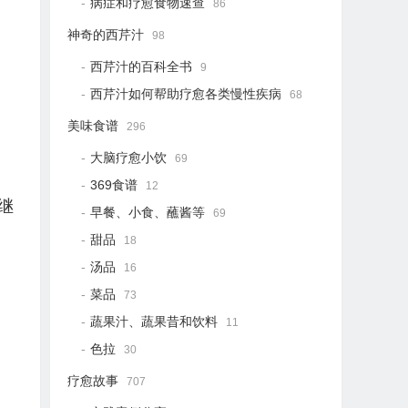
病症和疗愈食物速查
86
神奇的西芹汁
98
西芹汁的百科全书
9
西芹汁如何帮助疗愈各类慢性疾病
68
美味食谱
296
大脑疗愈小饮
69
369食谱
12
继
早餐、小食、蘸酱等
69
甜品
18
汤品
16
菜品
73
蔬果汁、蔬果昔和饮料
11
色拉
30
疗愈故事
707