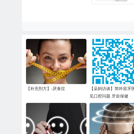
【补充剂方】-厌食症
【朵妈访谈】简吟容牙
见口腔问题 牙齿保健