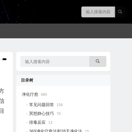
目录树
方
净化疗愈
685
信
常见问题回答
156
目
冥想静心技巧
70
排毒反应
13
369净化疗愈法和28天净化法
15