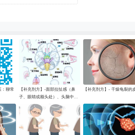
医：聊常
【补充剂方】-面部拉扯感（鼻
【补充剂方】- 干燥龟裂的
子、眼睛或额头处）、头脑中的
脉动感、脊髓灰质炎后综合症