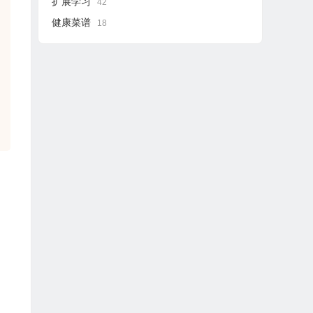
扩展学习
42
健康菜谱
18