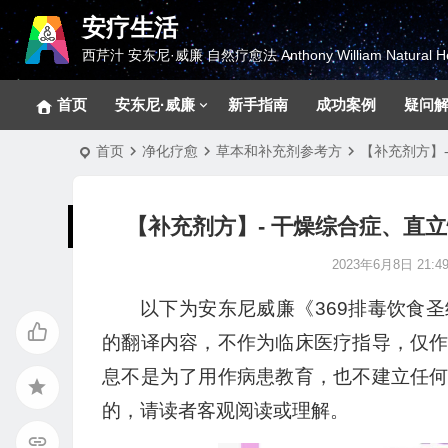
安疗生活
西芹汁 安东尼·威廉 自然疗愈法 Anthony William Natural He
首页
安东尼·威廉
新手指南
成功案例
疑问
首页
净化疗愈
草本和补充剂参考方
【补充剂方】
【补充剂方】- 干燥综合症、直
2023年6月8日 21:49
以下为安东尼威廉《369排毒饮食
的翻译内容，不作为临床医疗指导，仅
息不是为了用作病患教育，也不建立任
的，请读者客观阅读或理解。