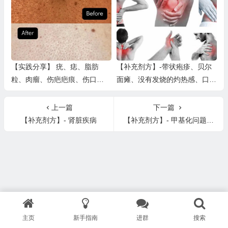
【实践分享】 疣、痣、脂肪
【补充剂方】-带状疱疹、贝尔
粒、肉瘤、伤疤疤痕、伤口
面瘫、没有发烧的灼热感、口腔
（二)
内和皮肤有灼烧感、咀嚼困难
上一篇
下一篇
【补充剂方】- 肾脏疾病
【补充剂方】- 甲基化问题 （MTHFR基因突变）
主页
新手指南
进群
搜索