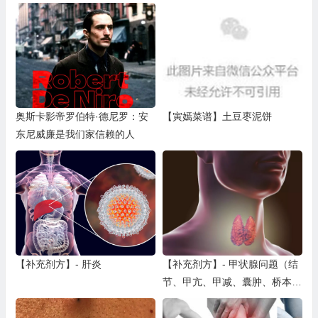
部震动、视觉障碍
奥斯卡影帝罗伯特·德尼罗：安
【寅嫣菜谱】土豆枣泥饼
东尼威廉是我们家信赖的人
【补充剂方】- 肝炎
【补充剂方】- 甲状腺问题（结
节、甲亢、甲减、囊肿、桥本、
（弥漫性）甲状腺炎、甲状腺癌