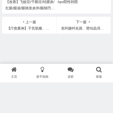
【改善】飞蚊症/干眼症/结膜炎/
hpv阳性转阴
红眼/眼袋/眼睛发炎痒/眼睛凹
陷/眼斑/红血丝/眼球黄浑浊的
上一篇
下一篇
【疗愈案例】子宫肌瘤、乳腺增生、体重过轻、低血压、肝血管瘤、白内障（前期）、慢性咽炎、牙结石等
前列腺钙化斑、肾结晶消失【含报告图】
主页
新手指南
进群
搜索