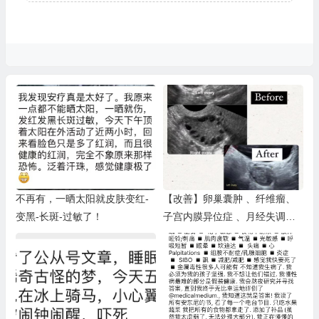
不再有，一晒太阳就皮肤变红-
【改善】卵巢囊肿 、纤维瘤、
变黑-长斑-过敏了！
子宫内膜异位症 、月经失调、
胸部囊肿乳腺囊肿