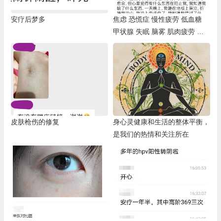
安疗后梦多
焦虑 恐慌症 慢性疲劳 低血糖
甲状腺 失眠 脑雾 肌肉疲劳 光
敏感 眩晕 头痛 Ins分享
皮肤枪伤的修复
身心灵健康和生活的整体平衡，
是我们的热情和关注所在