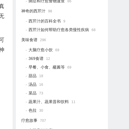
病症和疗愈食物速查
86
真
神奇的西芹汁
98
无
西芹汁的百科全书
9
。
西芹汁如何帮助疗愈各类慢性疾病
68
可
美味食谱
296
神
大脑疗愈小饮
69
369食谱
12
早餐、小食、蘸酱等
69
甜品
18
汤品
16
菜品
73
蔬果汁、蔬果昔和饮料
11
色拉
30
疗愈故事
707