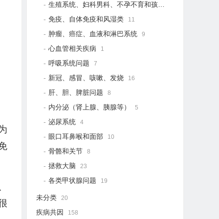
生殖系统、妇科男科、不孕不育和孩子健康
21
免疫、自体免疫和风湿类
11
肿瘤、癌症、血液和淋巴系统
9
心血管相关疾病
1
呼吸系统问题
7
新冠、感冒、咳嗽、发烧
16
肝、胆、脾脏问题
8
内分泌（肾上腺、胰腺等）
5
泌尿系统
4
为
眼口耳鼻喉和面部
10
免
骨骼和关节
8
拯救大脑
23
各类甲状腺问题
19
、
未分类
20
很
疾病共因
158