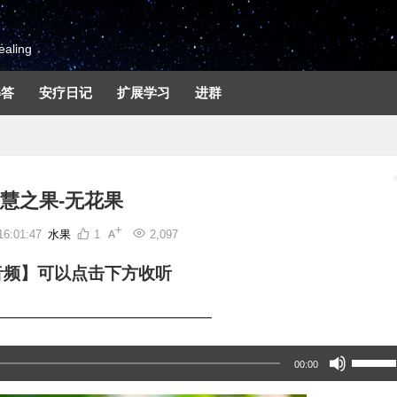
aling
解答
安疗日记
扩展学习
进群
慧之果-无花果
6:01:47
水果
1
2,097
音频】可以点击下方收听
—————————————
使
00:00
用