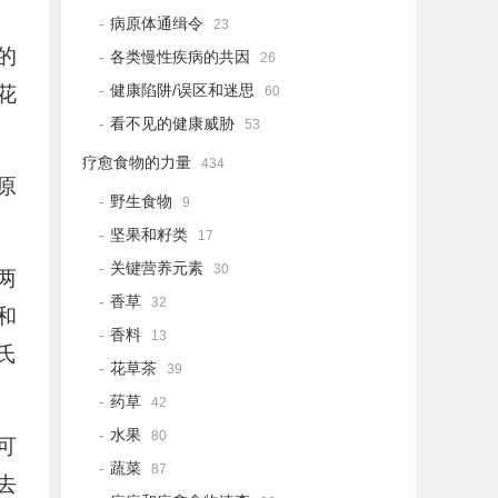
病原体通缉令
23
的
各类慢性疾病的共因
26
健康陷阱/误区和迷思
花
60
看不见的健康威胁
53
疗愈食物的力量
434
原
野生食物
9
坚果和籽类
17
关键营养元素
30
两
香草
32
和
香料
13
氏
花草茶
39
药草
42
水果
80
可
蔬菜
87
去