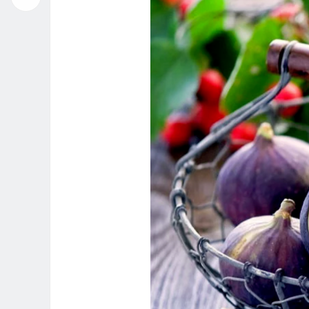
播
放
器