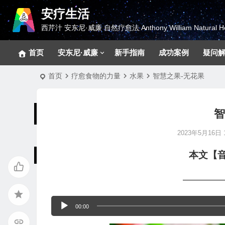
安疗生活
西芹汁 安东尼·威廉 自然疗愈法 Anthony William Natural He
首页
安东尼·威廉
新手指南
成功案例
疑问
首页
疗愈食物的力量
水果
智慧之果-无花果
智
2023年5月16日 1
本文【
————
音
00:00
频