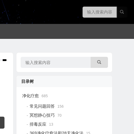
目录树
净化疗愈
685
常见问题回答
156
冥想静心技巧
70
排毒反应
13
369净化疗愈法和28天净化法
15