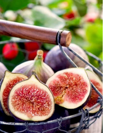
上
/
下
箭
头
键
来
增
高
或
降
低
音
量。