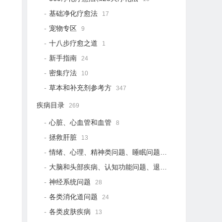
基础净化疗愈法
17
宠物专区
9
十八步疗愈之道
1
新手指南
24
密集疗法
10
草本和补充剂参考方
347
疾病目录
269
心脏、心血管和血管
8
拯救肝脏
13
情绪、心理、精神类问题、睡眠问题
18
大脑和头部疾病、认知功能问题、退行性疾病
15
神经系统问题
28
各类消化道问题
24
各类皮肤疾病
13