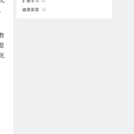
无
扩展学习
42
。
健康菜谱
18
数
是
无